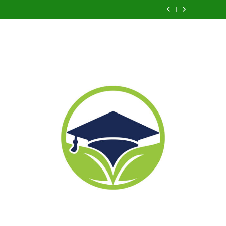
Perbandingan
Jurusan
Universitas
setelah
di
di
Universitas
setelah
di
Jurusan
di
Negeri
Lulus:
Universitas
Universitas
Negeri
Lulus:
Universitas
di
Universitas
Malang
Jurusan
Negeri
Negeri
Malang
Jurusan
Negeri
Universitas
Negeri
untuk
di
Malang:
Malang:
untuk
di
Malang:
Negeri
Malang
Mahasiswa
Universitas
Temukan
Mana
Mahasiswa
Universitas
Temukan
Malang:
untuk
Sukses
Negeri
Passion
yang
Sukses
Negeri
Passion
Mana
Mahasiswa
Malang
Anda
Terbaik?
Malang
Anda
yang
Sukses
Terbaik?