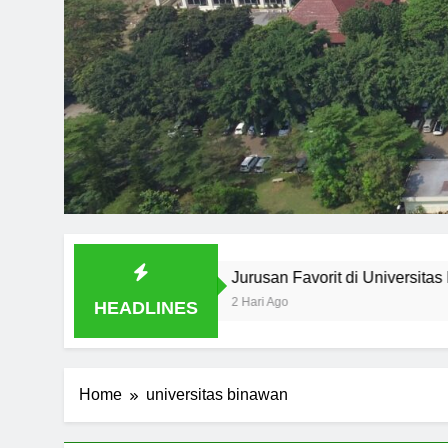
Jurusan Favorit di Universitas Negeri Malang: Temukan
2 Hari Ago
HEADLINES
Home
universitas binawan