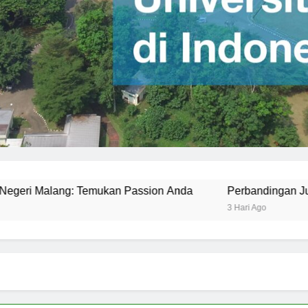
 Passion Anda
Perbandingan Jurusan di Universitas Nege
3 Hari Ago