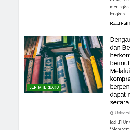
meningkatk
lengkap…
Read Full
Dengan
dan Be
berkom
bermut
Melalu
kompre
berpen
BERITA TERBARU
dapat 
secara
Universi
[ad_1] Uni
“Membentuk