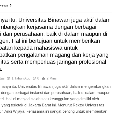
 News
ya itu, Universitas Binawan juga aktif dalam
bangkan kerjasama dengan berbagai
si dan perusahaan, baik di dalam maupun di
geri. Hal ini bertujuan untuk memberikan
atan kepada mahasiswa untuk
atkan pengalaman magang dan kerja yang
itas serta memperluas jaringan profesional
.
tas
1 Tahun Ago
0
2 Mins
k hanya itu, Universitas Binawan juga aktif dalam mengembangkan
 dengan berbagai instansi dan perusahaan, baik di dalam maupun
geri. Hal ini menjadi salah satu keunggulan yang dimiliki oleh
s yang terletak di Jakarta Barat ini. Menurut Rektor Universitas
r. Andi Wijaya, kerjasama ini sangat penting untuk memberikan