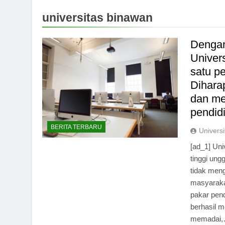
universitas binawan
Dengan
Univer
satu pe
Dihara
dan me
pendidi
BERITA TERBARU
Universi
[ad_1] Uni
tinggi ung
tidak meng
masyarakat
pakar pend
berhasil m
memadai