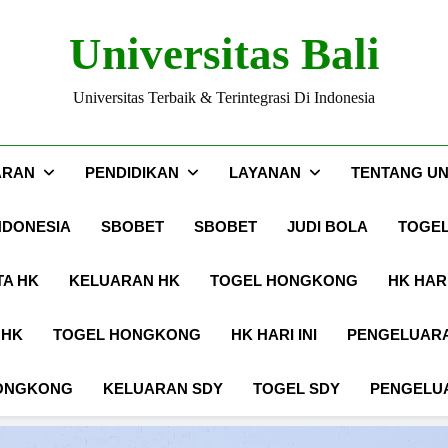
Universitas Bali
Universitas Terbaik & Terintegrasi Di Indonesia
ARAN
PENDIDIKAN
LAYANAN
TENTANG UN
NDONESIA
SBOBET
SBOBET
JUDI BOLA
TOGE
TA HK
KELUARAN HK
TOGEL HONGKONG
HK HARI
 HK
TOGEL HONGKONG
HK HARI INI
PENGELUAR
ONGKONG
KELUARAN SDY
TOGEL SDY
PENGELU