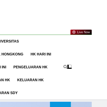
Live Now
IVERSITAS
L HONGKONG
HK HARI INI
 INI
PENGELUARAN HK
AN HK
KELUARAN HK
ARAN SDY