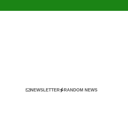
NEWSLETTER
RANDOM NEWS