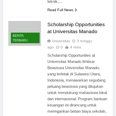
teknik,…
Read Full News
Scholarship Opportunities
at Universitas Manado
BERITA
TERBARU
Universitas
3 minggu
ago
0
4 mins
Scholarship Opportunities at
Universitas Manado Ikhtisar
Beasiswa Universitas Manado,
yang terletak di Sulawesi Utara,
Indonesia, menawarkan segudang
peluang beasiswa yang ditujukan
untuk mendukung mahasiswa lokal
dan internasional. Program bantuan
keuangan ini dirancang untuk
meringankan beban biaya sekolah,