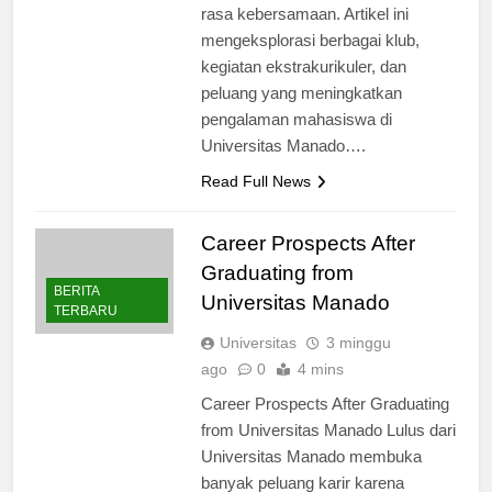
sosial, kualitas kepemimpinan, dan
rasa kebersamaan. Artikel ini
mengeksplorasi berbagai klub,
kegiatan ekstrakurikuler, dan
peluang yang meningkatkan
pengalaman mahasiswa di
Universitas Manado….
Read Full News
Career Prospects After
Graduating from
BERITA
Universitas Manado
TERBARU
Universitas
3 minggu
ago
0
4 mins
Career Prospects After Graduating
from Universitas Manado Lulus dari
Universitas Manado membuka