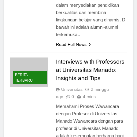
mencerminkan komitmen institusi
dalam menyediakan pendidikan
berkualitas dan membina
lingkungan belajar yang dinamis. Di
bawah ini adalah alumni-alumni
terkemuka…
Read Full News
Interviews with Professors
at Universitas Manado:
BERITA
Insights and Tips
TERBARU
Universitas
2 minggu
ago
0
4 mins
Memahami Proses Wawancara
dengan Profesor di Universitas
Manado Wawancara dengan para
profesor di Universitas Manado