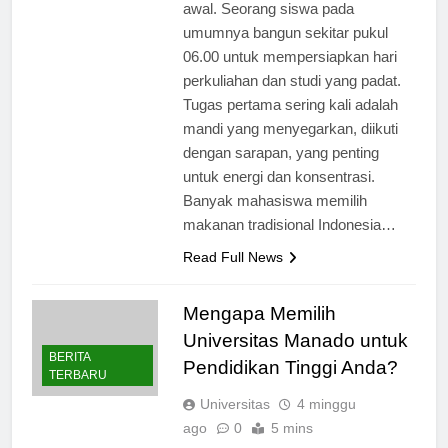
Manado, pagi hari dimulai lebih
awal. Seorang siswa pada
umumnya bangun sekitar pukul
06.00 untuk mempersiapkan hari
perkuliahan dan studi yang padat.
Tugas pertama sering kali adalah
mandi yang menyegarkan, diikuti
dengan sarapan, yang penting
untuk energi dan konsentrasi.
Banyak mahasiswa memilih
makanan tradisional Indonesia…
Read Full News
Mengapa Memilih
Universitas Manado untuk
BERITA
Pendidikan Tinggi Anda?
TERBARU
Universitas
4 minggu
ago
0
5 mins