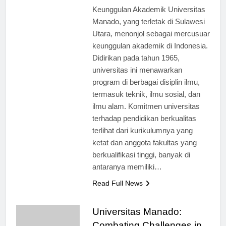
ago
0
4 mins
Keunggulan Akademik Universitas
Manado, yang terletak di Sulawesi
Utara, menonjol sebagai mercusuar
keunggulan akademik di Indonesia.
Didirikan pada tahun 1965,
universitas ini menawarkan
program di berbagai disiplin ilmu,
termasuk teknik, ilmu sosial, dan
ilmu alam. Komitmen universitas
terhadap pendidikan berkualitas
terlihat dari kurikulumnya yang
ketat dan anggota fakultas yang
berkualifikasi tinggi, banyak di
antaranya memiliki…
Read Full News
Universitas Manado: