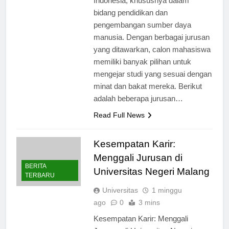
Indonesia, khususnya dalam
bidang pendidikan dan
pengembangan sumber daya
manusia. Dengan berbagai jurusan
yang ditawarkan, calon mahasiswa
memiliki banyak pilihan untuk
mengejar studi yang sesuai dengan
minat dan bakat mereka. Berikut
adalah beberapa jurusan…
Read Full News
Kesempatan Karir:
Menggali Jurusan di
BERITA
Universitas Negeri Malang
TERBARU
Universitas
1 minggu
ago
0
3 mins
Kesempatan Karir: Menggali