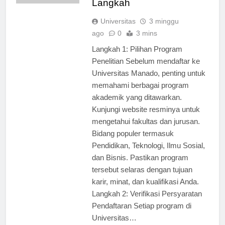
TERBARU
Langkah
Universitas
3 minggu
ago
0
3 mins
Langkah 1: Pilihan Program
Penelitian Sebelum mendaftar ke
Universitas Manado, penting untuk
memahami berbagai program
akademik yang ditawarkan.
Kunjungi website resminya untuk
mengetahui fakultas dan jurusan.
Bidang populer termasuk
Pendidikan, Teknologi, Ilmu Sosial,
dan Bisnis. Pastikan program
tersebut selaras dengan tujuan
karir, minat, dan kualifikasi Anda.
Langkah 2: Verifikasi Persyaratan
Pendaftaran Setiap program di