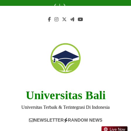
Skip
Universitas
Jurusan
Lulus:
Universitas
Universitas
Jurusan
Lulus:
di
di
Negeri
di
Jurusan
Negeri
Negeri
di
Jurusan
Universitas
Universitas
to
Malang:
Universitas
di
Malang:
Malang:
Universitas
di
Negeri
Negeri
content
Mana
Negeri
Universitas
Temukan
Mana
Negeri
Universitas
Malang:
Malang:
yang
Malang
Negeri
Passion
yang
Malang
Negeri
Temukan
Mana
Terbaik?
yang
Malang
Anda
Terbaik?
yang
Malang
Passion
yang
Menarik
Menarik
Anda
Terbaik?
Universitas Bali
Universitas Terbaik & Terintegrasi Di Indonesia
NEWSLETTER
RANDOM NEWS