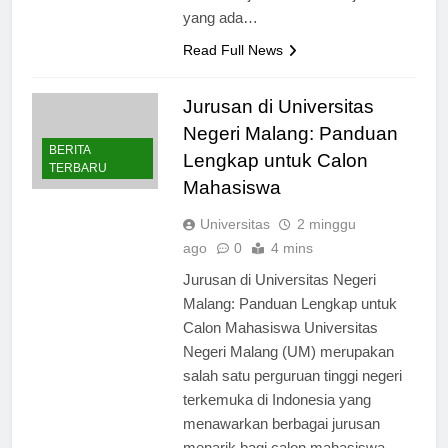
akan menjelaskan rincian jurusan
yang ada…
Read Full News
Jurusan di Universitas
Negeri Malang: Panduan
BERITA
Lengkap untuk Calon
TERBARU
Mahasiswa
Universitas
2 minggu
ago
0
4 mins
Jurusan di Universitas Negeri
Malang: Panduan Lengkap untuk
Calon Mahasiswa Universitas
Negeri Malang (UM) merupakan
salah satu perguruan tinggi negeri
terkemuka di Indonesia yang
menawarkan berbagai jurusan