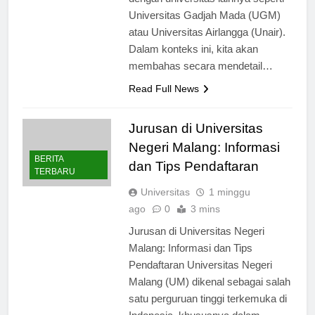
dengan universitas lainnya seperti
Universitas Gadjah Mada (UGM)
atau Universitas Airlangga (Unair).
Dalam konteks ini, kita akan
membahas secara mendetail…
Read Full News
Jurusan di Universitas
Negeri Malang: Informasi
BERITA
dan Tips Pendaftaran
TERBARU
Universitas
1 minggu
ago
0
3 mins
Jurusan di Universitas Negeri
Malang: Informasi dan Tips
Pendaftaran Universitas Negeri
Malang (UM) dikenal sebagai salah
satu perguruan tinggi terkemuka di