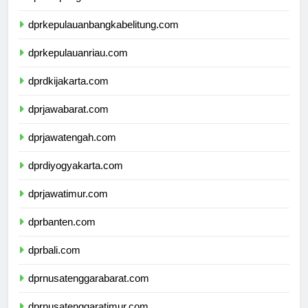
dprlampung.com
dprkepulauanbangkabelitung.com
dprkepulauanriau.com
dprdkijakarta.com
dprjawabarat.com
dprjawatengah.com
dprdiyogyakarta.com
dprjawatimur.com
dprbanten.com
dprbali.com
dprnusatenggarabarat.com