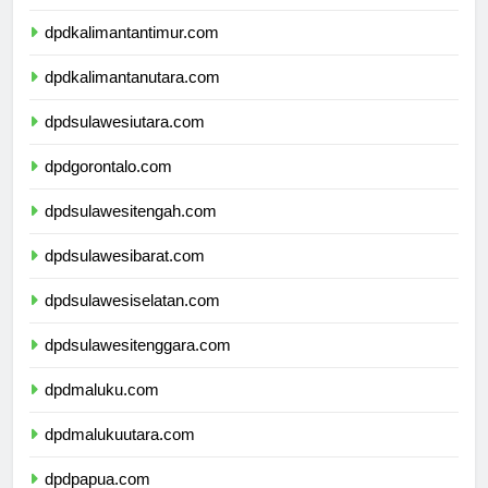
dpdkalimantanselatan.com
dpdkalimantantimur.com
dpdkalimantanutara.com
dpdsulawesiutara.com
dpdgorontalo.com
dpdsulawesitengah.com
dpdsulawesibarat.com
dpdsulawesiselatan.com
dpdsulawesitenggara.com
dpdmaluku.com
dpdmalukuutara.com