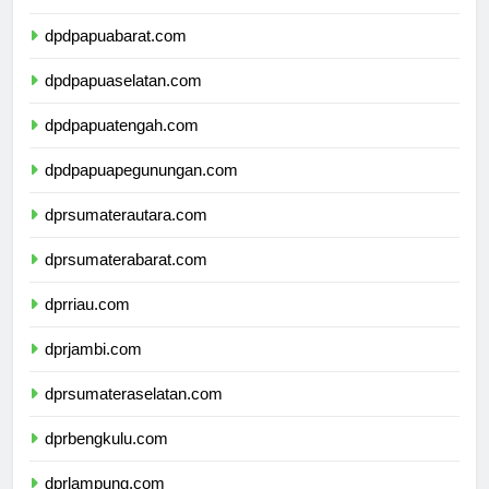
dpdpapua.com
dpdpapuabarat.com
dpdpapuaselatan.com
dpdpapuatengah.com
dpdpapuapegunungan.com
dprsumaterautara.com
dprsumaterabarat.com
dprriau.com
dprjambi.com
dprsumateraselatan.com
dprbengkulu.com