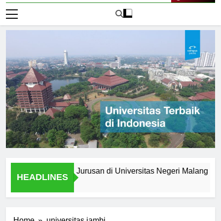
Live Now
 setelah Lulus: Jurusan di Universitas Negeri Malang
Jur
HEADLINES
2 Ha