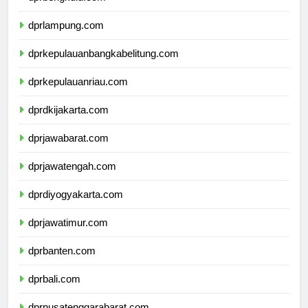
dprbengkulu.com
dprlampung.com
dprkepulauanbangkabelitung.com
dprkepulauanriau.com
dprdkijakarta.com
dprjawabarat.com
dprjawatengah.com
dprdiyogyakarta.com
dprjawatimur.com
dprbanten.com
dprbali.com