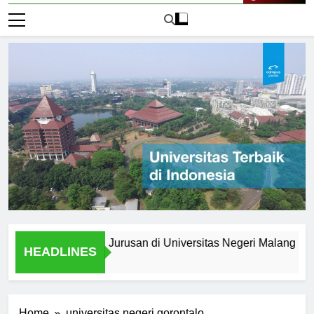
Live Now
setelah Lulus: Jurusan di Universitas Negeri Malang
Jur
HEADLINES
2 Ha