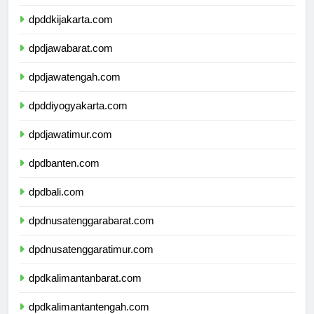
dpdkepulauanriau.com
dpddkijakarta.com
dpdjawabarat.com
dpdjawatengah.com
dpddiyogyakarta.com
dpdjawatimur.com
dpdbanten.com
dpdbali.com
dpdnusatenggarabarat.com
dpdnusatenggaratimur.com
dpdkalimantanbarat.com