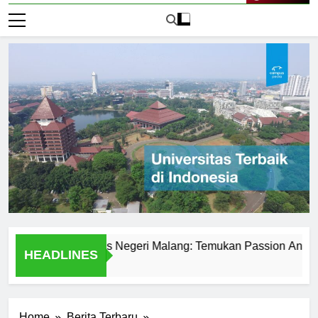
Live Now
it di Universitas Negeri Malang: Temukan Passion Anda
HEADLINES
1