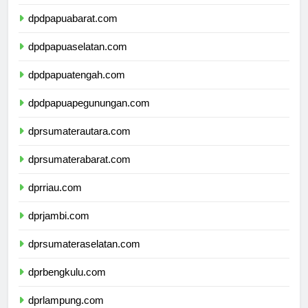
dpdpapua.com
dpdpapuabarat.com
dpdpapuaselatan.com
dpdpapuatengah.com
dpdpapuapegunungan.com
dprsumaterautara.com
dprsumaterabarat.com
dprriau.com
dprjambi.com
dprsumateraselatan.com
dprbengkulu.com