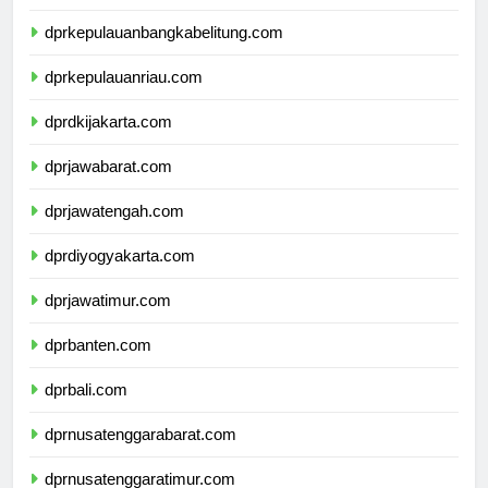
dprlampung.com
dprkepulauanbangkabelitung.com
dprkepulauanriau.com
dprdkijakarta.com
dprjawabarat.com
dprjawatengah.com
dprdiyogyakarta.com
dprjawatimur.com
dprbanten.com
dprbali.com
dprnusatenggarabarat.com