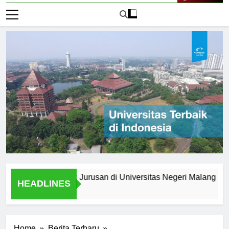
Live Now
 setelah Lulus: Jurusan di Universitas Negeri Malang
Jur
HEADLINES
1 Ha