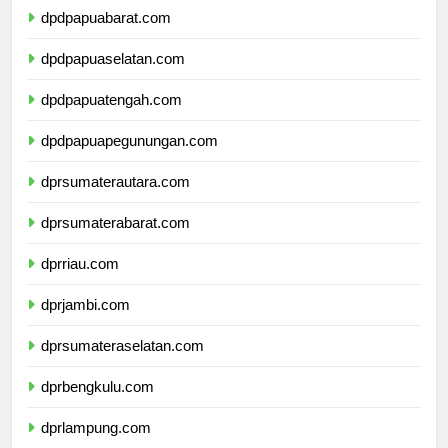
dpdpapuabarat.com
dpdpapuaselatan.com
dpdpapuatengah.com
dpdpapuapegunungan.com
dprsumaterautara.com
dprsumaterabarat.com
dprriau.com
dprjambi.com
dprsumateraselatan.com
dprbengkulu.com
dprlampung.com