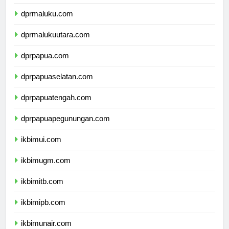
dprsulawesitenggara.com
dprmaluku.com
dprmalukuutara.com
dprpapua.com
dprpapuaselatan.com
dprpapuatengah.com
dprpapuapegunungan.com
ikbimui.com
ikbimugm.com
ikbimitb.com
ikbimipb.com