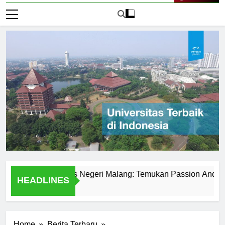
Live Now
t di Universitas Negeri Malang: Temukan Passion Anda
HEADLINES
2