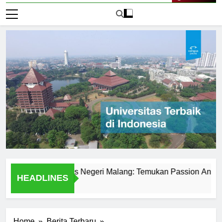
Live Now
it di Universitas Negeri Malang: Temukan Passion Anda
HEADLINES
1