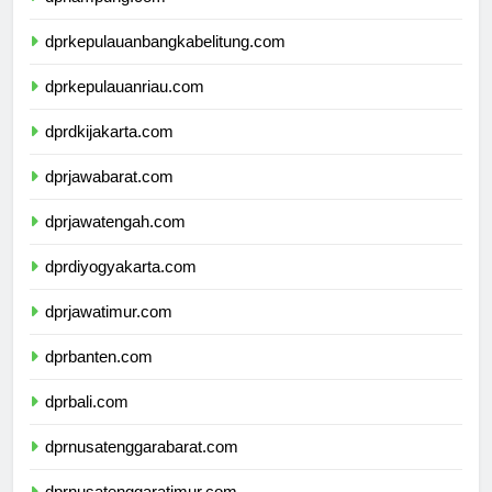
dprlampung.com
dprkepulauanbangkabelitung.com
dprkepulauanriau.com
dprdkijakarta.com
dprjawabarat.com
dprjawatengah.com
dprdiyogyakarta.com
dprjawatimur.com
dprbanten.com
dprbali.com
dprnusatenggarabarat.com