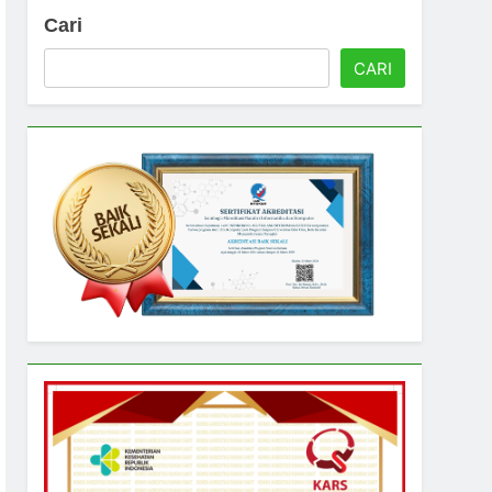
Cari
CARI