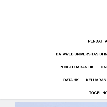
PENDAFT
DATAWEB UNIVERSITAS DI I
PENGELUARAN HK
DA
DATA HK
KELUARAN
TOGEL H