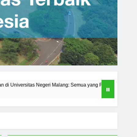
 Malang: Semua yang Perlu Anda Ketahui
Studi Banding: 
4 Hari Ago