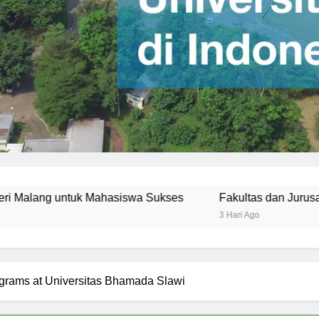
iswa Sukses
Fakultas dan Jurusan di Universitas Negeri
3 Hari Ago
rograms at Universitas Bhamada Slawi