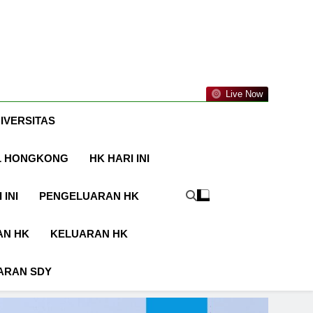
Live Now
IVERSITAS
L HONGKONG
HK HARI INI
 INI
PENGELUARAN HK
AN HK
KELUARAN HK
ARAN SDY