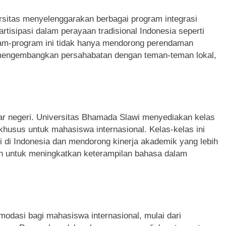
sitas menyelenggarakan berbagai program integrasi
rtisipasi dalam perayaan tradisional Indonesia seperti
ogram-program ini tidak hanya mendorong perendaman
mengembangkan persahabatan dengan teman-teman lokal,
uar negeri. Universitas Bhamada Slawi menyediakan kelas
husus untuk mahasiswa internasional. Kelas-kelas ini
 di Indonesia dan mendorong kinerja akademik yang lebih
kan untuk meningkatkan keterampilan bahasa dalam
modasi bagi mahasiswa internasional, mulai dari