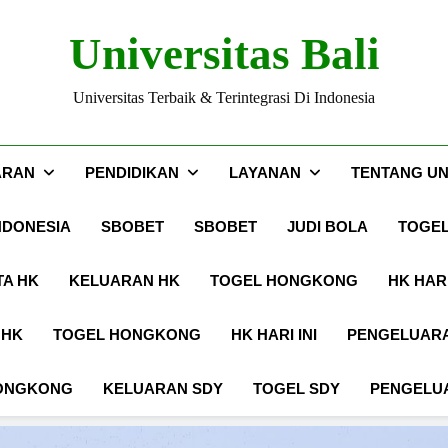
Universitas Bali
Universitas Terbaik & Terintegrasi Di Indonesia
ARAN
PENDIDIKAN
LAYANAN
TENTANG UN
NDONESIA
SBOBET
SBOBET
JUDI BOLA
TOGE
TA HK
KELUARAN HK
TOGEL HONGKONG
HK HARI
 HK
TOGEL HONGKONG
HK HARI INI
PENGELUAR
ONGKONG
KELUARAN SDY
TOGEL SDY
PENGELU