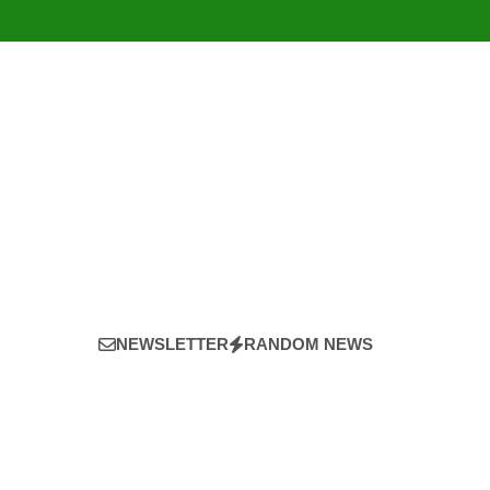
NEWSLETTER
RANDOM NEWS