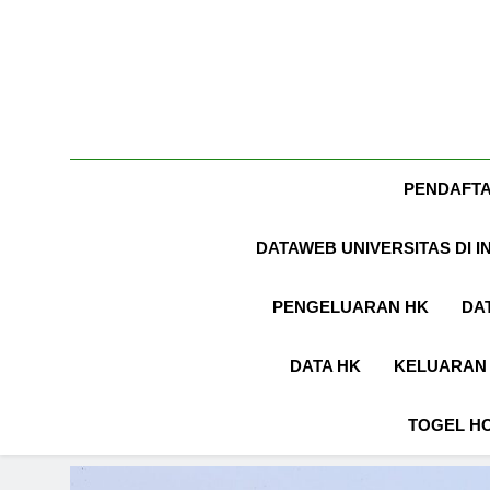
PENDAFT
DATAWEB UNIVERSITAS DI I
PENGELUARAN HK
DA
DATA HK
KELUARAN
TOGEL H