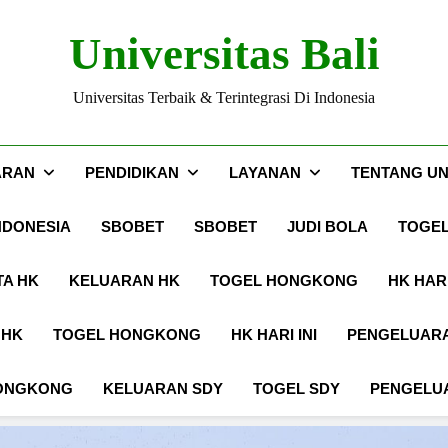
Universitas Bali
Universitas Terbaik & Terintegrasi Di Indonesia
ARAN
PENDIDIKAN
LAYANAN
TENTANG UN
NDONESIA
SBOBET
SBOBET
JUDI BOLA
TOGE
TA HK
KELUARAN HK
TOGEL HONGKONG
HK HARI
 HK
TOGEL HONGKONG
HK HARI INI
PENGELUAR
ONGKONG
KELUARAN SDY
TOGEL SDY
PENGELU