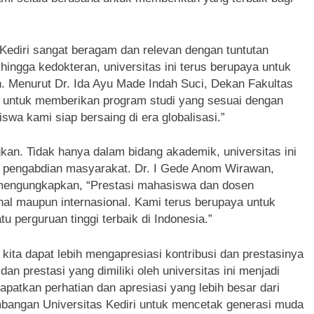
 Kediri sangat beragam dan relevan dengan tuntutan
 hingga kedokteran, universitas ini terus berupaya untuk
n. Menurut Dr. Ida Ayu Made Indah Suci, Dekan Fakultas
ha untuk memberikan program studi yang sesuai dengan
wa kami siap bersaing di era globalisasi.”
ngkan. Tidak hanya dalam bidang akademik, universitas ini
dan pengabdian masyarakat. Dr. I Gede Anom Wirawan,
 mengungkapkan, “Prestasi mahasiswa dan dosen
onal maupun internasional. Kami terus berupaya untuk
 perguruan tinggi terbaik di Indonesia.”
 kita dapat lebih mengapresiasi kontribusi dan prestasinya
an prestasi yang dimiliki oleh universitas ini menjadi
apatkan perhatian dan apresiasi yang lebih besar dari
bangan Universitas Kediri untuk mencetak generasi muda