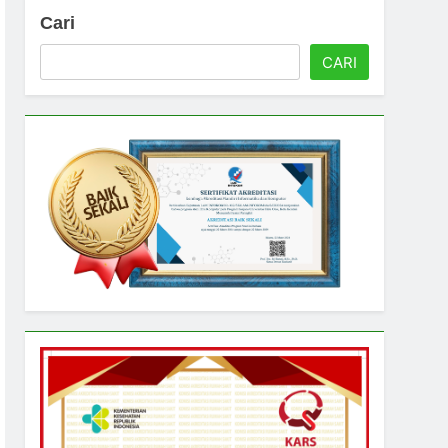
Cari
CARI