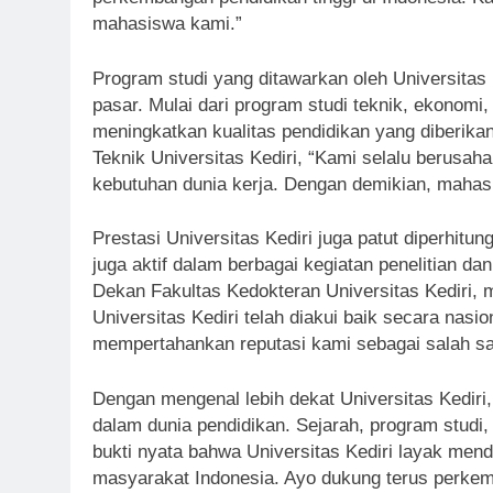
mahasiswa kami.”
Program studi yang ditawarkan oleh Universitas
pasar. Mulai dari program studi teknik, ekonomi,
meningkatkan kualitas pendidikan yang diberika
Teknik Universitas Kediri, “Kami selalu berusa
kebutuhan dunia kerja. Dengan demikian, mahasis
Prestasi Universitas Kediri juga patut diperhitu
juga aktif dalam berbagai kegiatan penelitian 
Dekan Fakultas Kedokteran Universitas Kediri,
Universitas Kediri telah diakui baik secara nasi
mempertahankan reputasi kami sebagai salah satu
Dengan mengenal lebih dekat Universitas Kediri,
dalam dunia pendidikan. Sejarah, program studi, d
bukti nyata bahwa Universitas Kediri layak mend
masyarakat Indonesia. Ayo dukung terus perkem