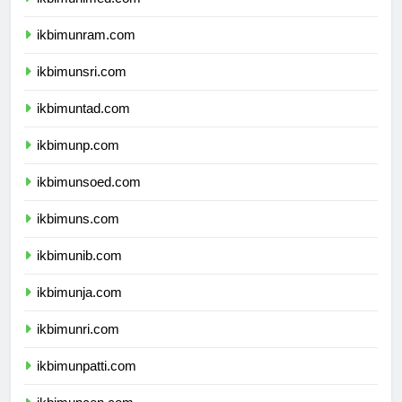
ikbimunimed.com
ikbimunram.com
ikbimunsri.com
ikbimuntad.com
ikbimunp.com
ikbimunsoed.com
ikbimuns.com
ikbimunib.com
ikbimunja.com
ikbimunri.com
ikbimunpatti.com