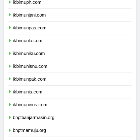
ikbimuph.com
ikbimunjani.com
ikbimunpas.com
ikbimunla.com
ikbimuniku.com
ikbimunisnu.com
ikbimunpak.com
ikbimunis.com
ikbimuninus.com
bnptbanjarmasin.org
bnptmamuju.org