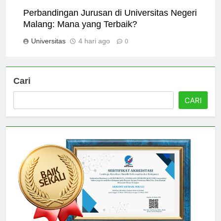
Universitas
3 hari ago
0
Perbandingan Jurusan di Universitas Negeri
Malang: Mana yang Terbaik?
Universitas
4 hari ago
0
Cari
CARI