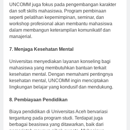
UNCOMM juga fokus pada pengembangan karakter
dan soft skills mahasiswa. Program pembinaan
seperti pelatihan kepemimpinan, seminar, dan
workshop profesional akan membantu mahasiswa
dalam membangun keterampilan komunikatif dan
manajerial.
7. Menjaga Kesehatan Mental
Universitas menyediakan layanan konseling bagi
mahasiswa yang membutuhkan bantuan terkait
kesehatan mental. Dengan memahami pentingnya
kesehatan mental, UNCOMM ingin menciptakan
lingkungan belajar yang kondusif dan mendukung.
8. Pembiayaan Pendidikan
Biaya pendidikan di Universitas Aceh bervariasi
tergantung pada program studi. Terdapat juga
berbagai beasiswa yang ditawarkan, baik dari