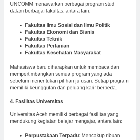
UNCOMM menawarkan berbagai program studi
dalam berbagai fakultas, antara lain:
Fakultas Ilmu Sosial dan Ilmu Politik
Fakultas Ekonomi dan Bisnis
Fakultas Teknik
Fakultas Pertanian
Fakultas Kesehatan Masyarakat
Mahasiswa baru diharapkan untuk membaca dan
mempertimbangkan semua program yang ada
sebelum menentukan pilihan jurusan. Setiap program
memiliki keunggulan dan peluang karir berbeda.
4. Fasilitas Universitas
Universitas Aceh memiliki berbagai fasilitas yang
mendukung kegiatan belajar mengajar, antara lain: