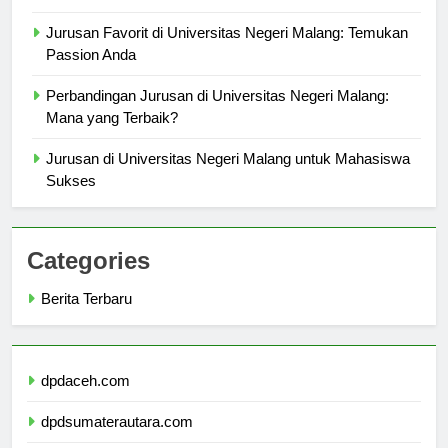
Negeri Malang
Jurusan Favorit di Universitas Negeri Malang: Temukan
Passion Anda
Perbandingan Jurusan di Universitas Negeri Malang:
Mana yang Terbaik?
Jurusan di Universitas Negeri Malang untuk Mahasiswa
Sukses
Categories
Berita Terbaru
dpdaceh.com
dpdsumaterautara.com