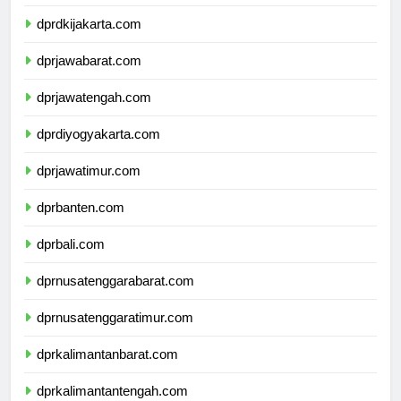
dprkepulauanriau.com
dprdkijakarta.com
dprjawabarat.com
dprjawatengah.com
dprdiyogyakarta.com
dprjawatimur.com
dprbanten.com
dprbali.com
dprnusatenggarabarat.com
dprnusatenggaratimur.com
dprkalimantanbarat.com