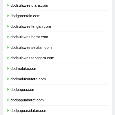
dpdsulawesiutara.com
dpdgorontalo.com
dpdsulawesitengah.com
dpdsulawesibarat.com
dpdsulawesiselatan.com
dpdsulawesitenggara.com
dpdmaluku.com
dpdmalukuutara.com
dpdpapua.com
dpdpapuabarat.com