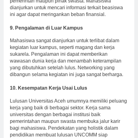
pemerintah maupun pihak swasta. Mahasiswa
dianjurkan untuk mencari informasi terkait beasiswa
ini agar dapat meringankan beban finansial.
9. Pengalaman di Luar Kampus
Mahasiswa sangat dianjurkan untuk terlibat dalam
kegiatan luar kampus, seperti magang dan kerja
sukarela. Pengalaman ini dapat memberikan
wawasan dunia kerja dan menambah keterampilan
yang dibutuhkan setelah lulus. Networking yang
dibangun selama kegiatan ini juga sangat berharga.
10. Kesempatan Kerja Usai Lulus
Lulusan Universitas Aceh umumnya memiliki peluang
kerja yang baik di berbagai sektor. Kerja sama
universitas dengan berbagai institusi baik
pemerintahan maupun swasta membuka jalur karir
bagi mahasiswa. Pendekatan yang holistik dalam