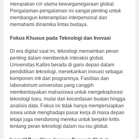
pikiran dan kemampuan beradaptasi, yang
merupakan ciri utama kewarganegaraan global.
Pengalaman-pengalaman ini sangat penting untuk
membangun keterampilan interpersonal dan
memahami dinamika lintas budaya.
Fokus Khusus pada Teknologi dan Inovasi
Di era digital saat ini, teknologi memainkan peran
penting dalam membentuk interaksi global.
Universitas Kalbis berada di garis depan dalam
pendidikan teknologi, menekankan inovasi sebagai
komponen inti dari programnya. Fasilitas dan
laboratorium universitas yang canggih
memberdayakan mahasiswa untuk mengeksplorasi
teknologi baru, mulai dari kecerdasan buatan hingga
analisis data. Fokus ini tidak hanya mempersiapkan
siswa untuk menghadapi pasar kerja di masa depan
tetapi juga mendorong mereka untuk berpikir kritis
tentang peran teknologi dalam isu-isu global.