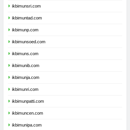
ikbimunsri.com
ikbimuntad.com
ikbimunp.com
ikbimunsoed.com
ikbimuns.com
ikbimunib.com
ikbimunja.com
ikbimunri.com
ikbimunpatti.com
ikbimuncen.com