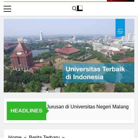
Live Now
setelah Lulus: Jurusan di Universitas Negeri Malang
Jur
HEADLINES
1 Har