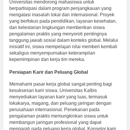
Universitas Kalbis menanamkan perspektif global.
Universitas mendorong mahasiswa untuk
berpartisipasi dalam program penjangkauan yang
mengatasi masalah lokal dan internasional. Proyek
yang berfokus pada pendidikan, layanan kesehatan,
dan kelestarian lingkungan memberikan siswa
pengalaman praktis yang menyoroti pentingnya
tanggung jawab sosial dalam konteks global. Melalui
inisiatif ini, siswa mempelajari nilai memberi kembali
sekaligus menyempurnakan keterampilan
kepemimpinan dan kerja tim mereka.
Persiapan Karir dan Peluang Global
Memahami pasar kerja global sangat penting bagi
kesuksesan karir siswa. Universitas Kalbis
menyediakan layanan karir yang luas, termasuk
lokakarya, magang, dan peluang jaringan dengan
perusahaan internasional. Penekanan pada
pengalaman praktis memungkinkan siswa untuk
membangun jaringan profesional yang dapat