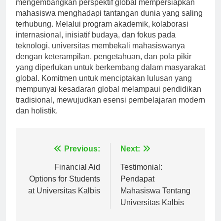
Pendekatan multifaset Universitas Kalbis untuk
mengembangkan perspektif global mempersiapkan
mahasiswa menghadapi tantangan dunia yang saling
terhubung. Melalui program akademik, kolaborasi
internasional, inisiatif budaya, dan fokus pada
teknologi, universitas membekali mahasiswanya
dengan keterampilan, pengetahuan, dan pola pikir
yang diperlukan untuk berkembang dalam masyarakat
global. Komitmen untuk menciptakan lulusan yang
mempunyai kesadaran global melampaui pendidikan
tradisional, mewujudkan esensi pembelajaran modern
dan holistik.
Navigasi
Previous:
Next:
pos
Financial Aid
Testimonial:
Options for Students
Pendapat
at Universitas Kalbis
Mahasiswa Tentang
Universitas Kalbis