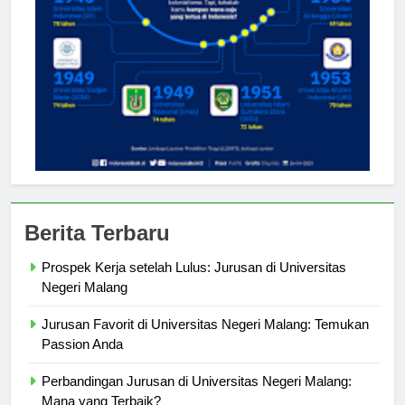
Berita Terbaru
Prospek Kerja setelah Lulus: Jurusan di Universitas
Negeri Malang
Jurusan Favorit di Universitas Negeri Malang: Temukan
Passion Anda
Perbandingan Jurusan di Universitas Negeri Malang: