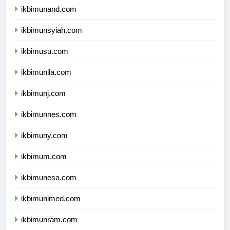
ikbimunand.com
ikbimunsyiah.com
ikbimusu.com
ikbimunila.com
ikbimunj.com
ikbimunnes.com
ikbimuny.com
ikbimum.com
ikbimunesa.com
ikbimunimed.com
ikbimunram.com