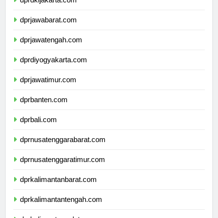
dprdkijakarta.com
dprjawabarat.com
dprjawatengah.com
dprdiyogyakarta.com
dprjawatimur.com
dprbanten.com
dprbali.com
dprnusatenggarabarat.com
dprnusatenggaratimur.com
dprkalimantanbarat.com
dprkalimantantengah.com