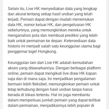
diakses secara langsung tanpa keterlambatan.
Selain itu, Live HK menyediakan data yang lengkap
dan akurat tentang setiap hasil undian yang telah
terjadi. Pemain dapat dengan mudah menemukan
data HK, nomor keluar HK, dan pengeluaran HK
sebelumnya, yang memungkinkan mereka untuk
menganalisis pola dan membuat prediksi yang lebih
baik untuk permainan ke depan. Ketersediaan data
historis ini menjadi salah satu keunggulan utama bagi
penggemar togel Hongkong.
Keunggulan lain dari Live HK adalah kemudahan
akses yang ditawarkannya. Dengan berbagai platform
online, pemain dapat mengikuti live draw HK kapan
saja dan di mana saja. Ini menjadikan pengalaman
bermain lebih fleksibel, memungkinkan pemain untuk
tetap terhubung dengan hasil undian tanpa harus
berada di lokasi tertentu. Hal ini juga membantu
dalam memperluas jumlah pemain yang dapat terlibat