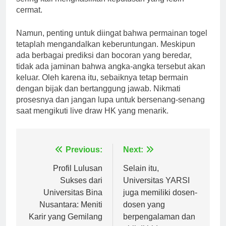
sering kali menghasilkan keputusan yang lebih
cermat.
Namun, penting untuk diingat bahwa permainan togel
tetaplah mengandalkan keberuntungan. Meskipun
ada berbagai prediksi dan bocoran yang beredar,
tidak ada jaminan bahwa angka-angka tersebut akan
keluar. Oleh karena itu, sebaiknya tetap bermain
dengan bijak dan bertanggung jawab. Nikmati
prosesnya dan jangan lupa untuk bersenang-senang
saat mengikuti live draw HK yang menarik.
Navigasi
Previous:
Next:
pos
Profil Lulusan
Selain itu,
Sukses dari
Universitas YARSI
Universitas Bina
juga memiliki dosen-
Nusantara: Meniti
dosen yang
Karir yang Gemilang
berpengalaman dan