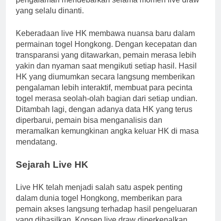
pengalaman mendebarkan selama momen live draw
yang selalu dinanti.
Keberadaan live HK membawa nuansa baru dalam
permainan togel Hongkong. Dengan kecepatan dan
transparansi yang ditawarkan, pemain merasa lebih
yakin dan nyaman saat mengikuti setiap hasil. Hasil
HK yang diumumkan secara langsung memberikan
pengalaman lebih interaktif, membuat para pecinta
togel merasa seolah-olah bagian dari setiap undian.
Ditambah lagi, dengan adanya data HK yang terus
diperbarui, pemain bisa menganalisis dan
meramalkan kemungkinan angka keluar HK di masa
mendatang.
Sejarah Live HK
Live HK telah menjadi salah satu aspek penting
dalam dunia togel Hongkong, memberikan para
pemain akses langsung terhadap hasil pengeluaran