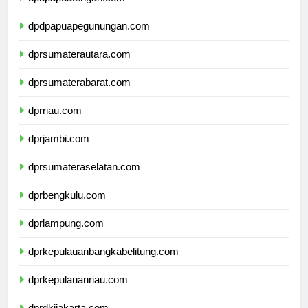
dpdpapuatengah.com
dpdpapuapegunungan.com
dprsumaterautara.com
dprsumaterabarat.com
dprriau.com
dprjambi.com
dprsumateraselatan.com
dprbengkulu.com
dprlampung.com
dprkepulauanbangkabelitung.com
dprkepulauanriau.com