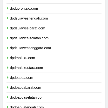
dpdsulawesiutara.com
dpdgorontalo.com
dpdsulawesitengah.com
dpdsulawesibarat.com
dpdsulawesiselatan.com
dpdsulawesitenggara.com
dpdmaluku.com
dpdmalukuutara.com
dpdpapua.com
dpdpapuabarat.com
dpdpapuaselatan.com