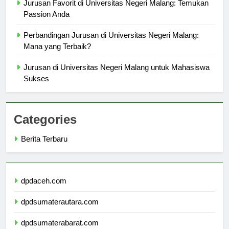
Jurusan Favorit di Universitas Negeri Malang: Temukan
Passion Anda
Perbandingan Jurusan di Universitas Negeri Malang:
Mana yang Terbaik?
Jurusan di Universitas Negeri Malang untuk Mahasiswa
Sukses
Categories
Berita Terbaru
dpdaceh.com
dpdsumaterautara.com