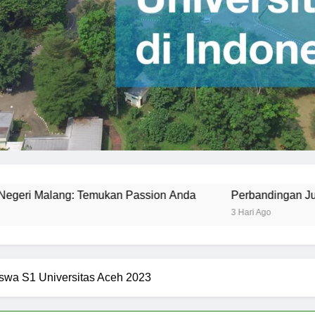
an Passion Anda
Perbandingan Jurusan di Universitas N
3 Hari Ago
wa S1 Universitas Aceh 2023