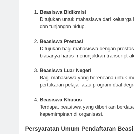
Beasiswa Bidikmisi
Ditujukan untuk mahasiswa dari keluarga
dan tunjangan hidup.
Beasiswa Prestasi
Ditujukan bagi mahasiswa dengan prestasi
biasanya harus menunjukkan transcript ak
Beasiswa Luar Negeri
Bagi mahasiswa yang berencana untuk mela
pertukaran pelajar atau program dual degr
Beasiswa Khusus
Terdapat beasiswa yang diberikan berdasar
kepemimpinan di organisasi.
Persyaratan Umum Pendaftaran Beas