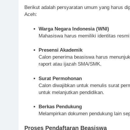
Berikut adalah persyaratan umum yang harus dip
Aceh:
Warga Negara Indonesia (WNI)
Mahasiswa harus memiliki identitas resm
Presensi Akademik
Calon penerima beasiswa harus menunjuk
raport atau ijazah SMA/SMK.
Surat Permohonan
Calon diwajibkan untuk menulis surat per
untuk melanjutkan pendidikan.
Berkas Pendukung
Melampirkan dokumen pendukung lain sepe
Proses Pendaftaran Beasiswa