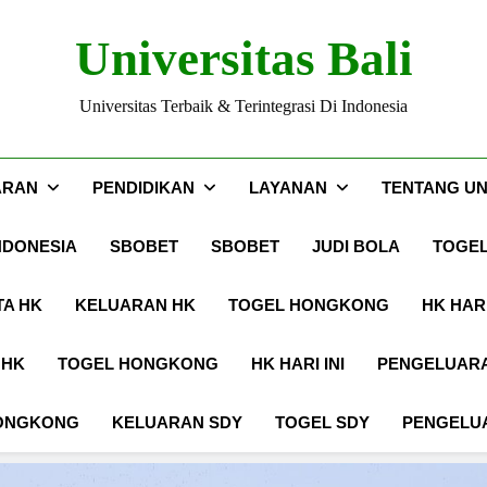
Universitas Bali
Universitas Terbaik & Terintegrasi Di Indonesia
ARAN
PENDIDIKAN
LAYANAN
TENTANG UN
NDONESIA
SBOBET
SBOBET
JUDI BOLA
TOGE
TA HK
KELUARAN HK
TOGEL HONGKONG
HK HARI
 HK
TOGEL HONGKONG
HK HARI INI
PENGELUAR
ONGKONG
KELUARAN SDY
TOGEL SDY
PENGELU