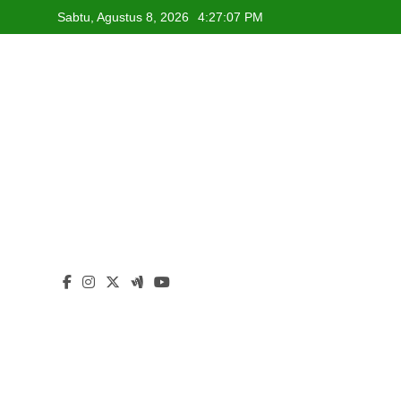
Skip
Sabtu, Agustus 8, 2026
4:27:09 PM
to
content