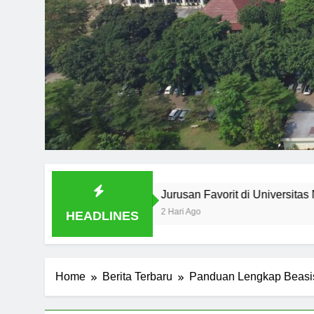
ng
Jurusan Favorit di Universitas Negeri Malang: Temuk
2 Hari Ago
HEADLINES
Home
Berita Terbaru
Panduan Lengkap Beasis