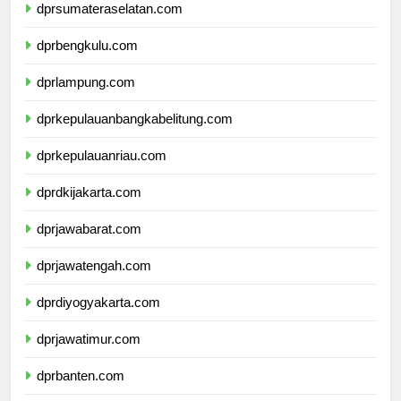
dprsumateraselatan.com
dprbengkulu.com
dprlampung.com
dprkepulauanbangkabelitung.com
dprkepulauanriau.com
dprdkijakarta.com
dprjawabarat.com
dprjawatengah.com
dprdiyogyakarta.com
dprjawatimur.com
dprbanten.com