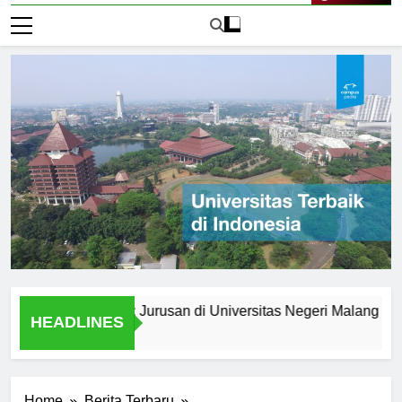
Live Now
setelah Lulus: Jurusan di Universitas Negeri Malang
Jur
HEADLINES
1 Ha