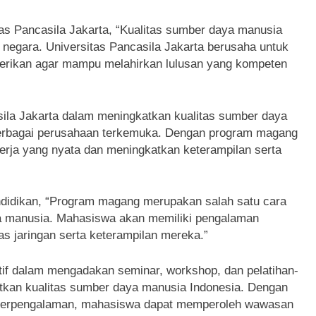
tas Pancasila Jakarta, “Kualitas sumber daya manusia
egara. Universitas Pancasila Jakarta berusaha untuk
iberikan agar mampu melahirkan lulusan yang kompeten
sila Jakarta dalam meningkatkan kualitas sumber daya
berbagai perusahaan terkemuka. Dengan program magang
rja yang nyata dan meningkatkan keterampilan serta
ndidikan, “Program magang merupakan salah satu cara
ya manusia. Mahasiswa akan memiliki pengalaman
s jaringan serta keterampilan mereka.”
aktif dalam mengadakan seminar, workshop, dan pelatihan-
atkan kualitas sumber daya manusia Indonesia. Dengan
berpengalaman, mahasiswa dapat memperoleh wawasan