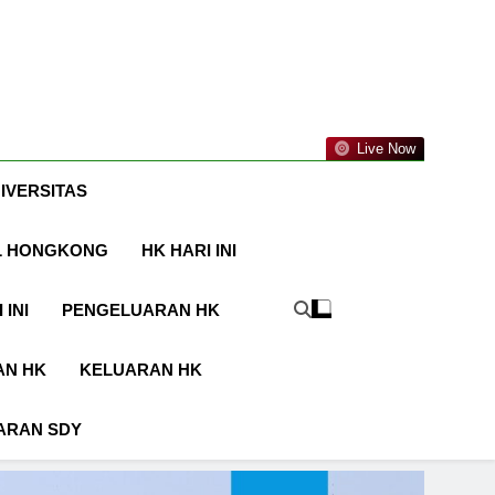
Live Now
IVERSITAS
L HONGKONG
HK HARI INI
 INI
PENGELUARAN HK
AN HK
KELUARAN HK
ARAN SDY