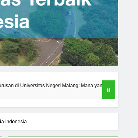
i Malang: Mana yang Terbaik?
Jurusan di Universitas N
3 Hari Ago
ia Indonesia