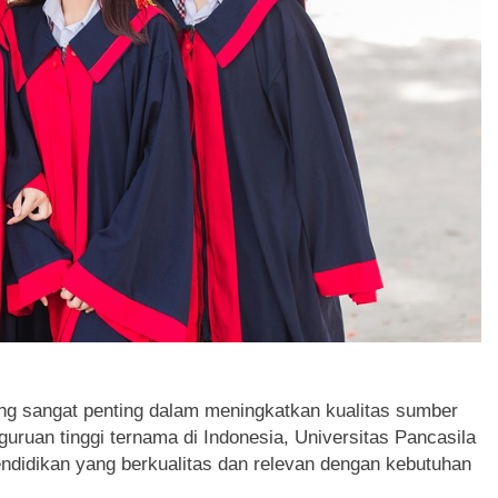
ang sangat penting dalam meningkatkan kualitas sumber
uruan tinggi ternama di Indonesia, Universitas Pancasila
ndidikan yang berkualitas dan relevan dengan kebutuhan