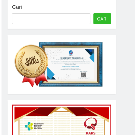
Cari
CARI