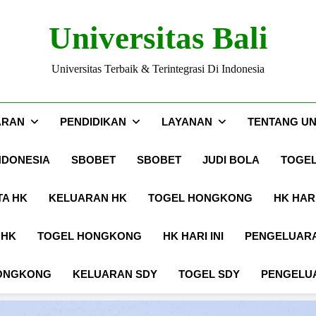
Universitas Bali
Universitas Terbaik & Terintegrasi Di Indonesia
ARAN
PENDIDIKAN
LAYANAN
TENTANG UN
NDONESIA
SBOBET
SBOBET
JUDI BOLA
TOGE
TA HK
KELUARAN HK
TOGEL HONGKONG
HK HARI
 HK
TOGEL HONGKONG
HK HARI INI
PENGELUAR
ONGKONG
KELUARAN SDY
TOGEL SDY
PENGELU