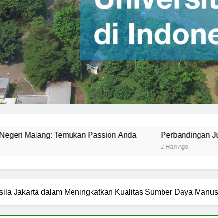
assion Anda
Perbandingan Jurusan di Universitas Neger
2 Hari Ago
sila Jakarta dalam Meningkatkan Kualitas Sumber Daya Manus