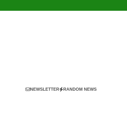
NEWSLETTER
RANDOM NEWS