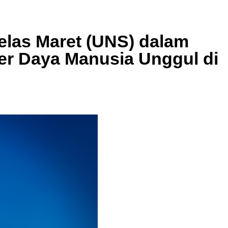
elas Maret (UNS) dalam
 Daya Manusia Unggul di