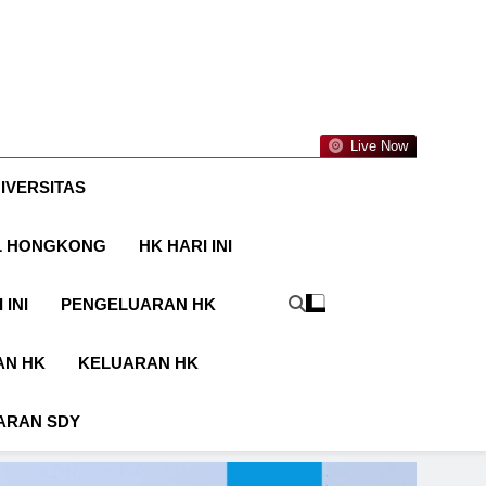
Live Now
IVERSITAS
L HONGKONG
HK HARI INI
 INI
PENGELUARAN HK
AN HK
KELUARAN HK
ARAN SDY