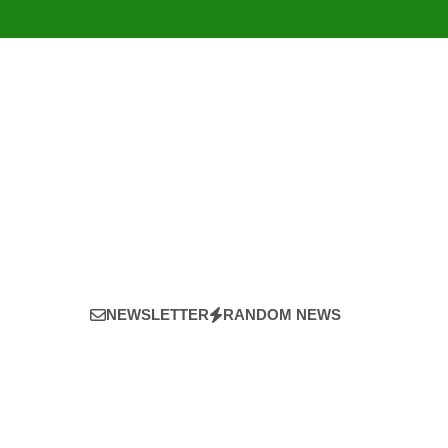
NEWSLETTER
RANDOM NEWS