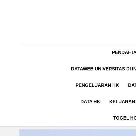
PENDAFT
DATAWEB UNIVERSITAS DI I
PENGELUARAN HK
DA
DATA HK
KELUARAN
TOGEL H