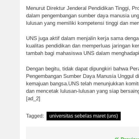
Menurut Direktur Jenderal Pendidikan Tinggi, Pr
dalam pengembangan sumber daya manusia unggul
lulusan yang memiliki kompetensi tinggi dan memil
UNS juga aktif dalam menjalin kerja sama denga
kualitas pendidikan dan memperluas jaringan kerj
tambah bagi mahasiswa UNS dalam menghadapi p
Dengan begitu, tidak dapat dipungkiri bahwa Pe
Pengembangan Sumber Daya Manusia Unggul di I
kemajuan bangsa.UNS telah menunjukkan komitm
dan mencetak lulusan-lulusan yang siap bersaing 
[ad_2]
Tagged:
universitas sebelas maret (uns)