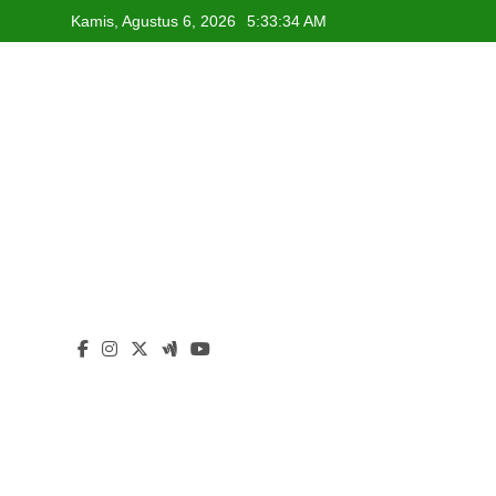
Skip
Kamis, Agustus 6, 2026
5:33:36 AM
to
content