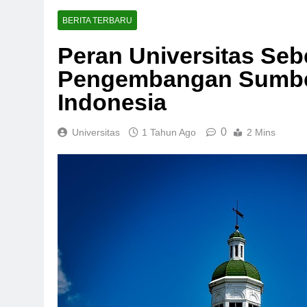
BERITA TERBARU
Peran Universitas Seb
Pengembangan Sumber
Indonesia
0
Universitas
1 Tahun Ago
2 Mins