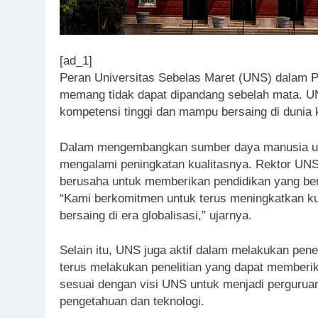
[ad_1]
Peran Universitas Sebelas Maret (UNS) dalam
memang tidak dapat dipandang sebelah mata. UNS
kompetensi tinggi dan mampu bersaing di dunia k
Dalam mengembangkan sumber daya manusia ungg
mengalami peningkatan kualitasnya. Rektor UNS
berusaha untuk memberikan pendidikan yang ber
“Kami berkomitmen untuk terus meningkatkan ku
bersaing di era globalisasi,” ujarnya.
Selain itu, UNS juga aktif dalam melakukan pen
terus melakukan penelitian yang dapat memberika
sesuai dengan visi UNS untuk menjadi pergurua
pengetahuan dan teknologi.