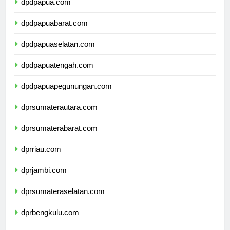
dpdpapua.com
dpdpapuabarat.com
dpdpapuaselatan.com
dpdpapuatengah.com
dpdpapuapegunungan.com
dprsumaterautara.com
dprsumaterabarat.com
dprriau.com
dprjambi.com
dprsumateraselatan.com
dprbengkulu.com