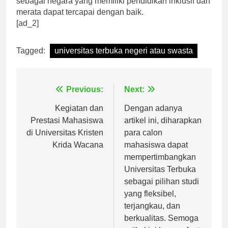
sebagai negara yang memiliki pendidikan inklusif dan
merata dapat tercapai dengan baik.
[ad_2]
Tagged:
universitas terbuka negeri atau swasta
Navigasi
Previous:
Next:
pos
Kegiatan dan
Dengan adanya
Prestasi Mahasiswa
artikel ini, diharapkan
di Universitas Kristen
para calon
Krida Wacana
mahasiswa dapat
mempertimbangkan
Universitas Terbuka
sebagai pilihan studi
yang fleksibel,
terjangkau, dan
berkualitas. Semoga