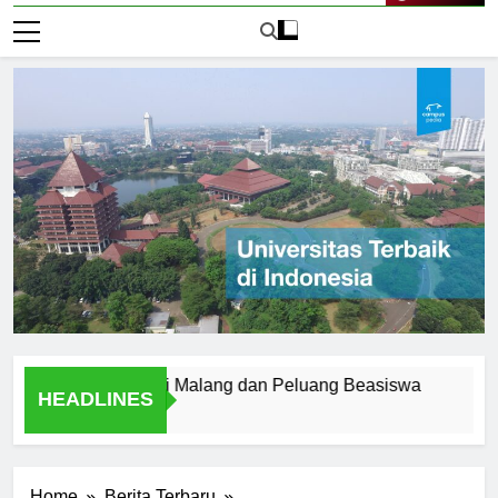
Live Now
versitas Negeri Malang dan Peluang Beasiswa
Menemukan
HEADLINES
1 Hari Ago