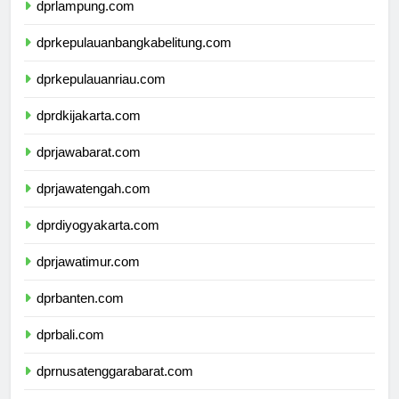
dprlampung.com
dprkepulauanbangkabelitung.com
dprkepulauanriau.com
dprdkijakarta.com
dprjawabarat.com
dprjawatengah.com
dprdiyogyakarta.com
dprjawatimur.com
dprbanten.com
dprbali.com
dprnusatenggarabarat.com