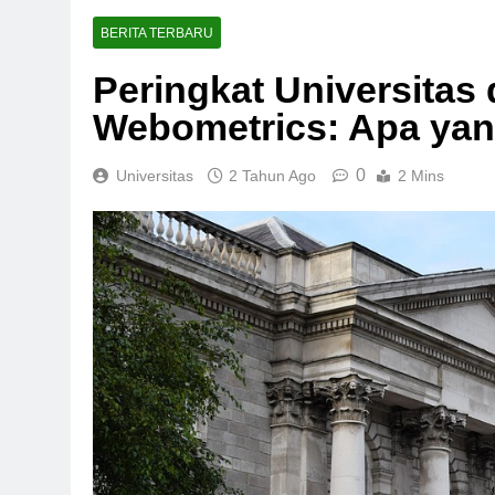
BERITA TERBARU
Peringkat Universitas
Webometrics: Apa yang
0
Universitas
2 Tahun Ago
2 Mins