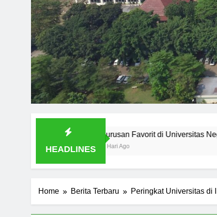
Jurusan Favorit di Universitas Negeri Malang: Temukan
1 Hari Ago
HEADLINES
Home
Berita Terbaru
Peringkat Universitas di