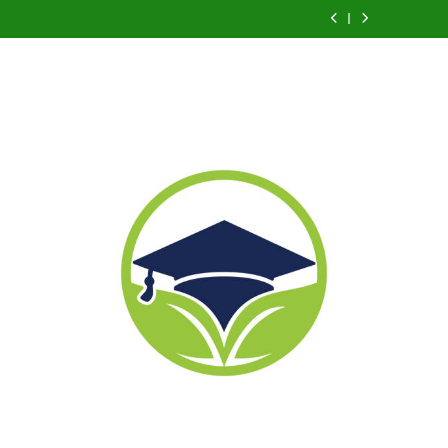
Perbandingan
Jurusan
Universitas
setelah
di
di
Universitas
setelah
di
Jurusan
di
Negeri
Lulus:
Universitas
Universitas
Negeri
Lulus:
Universitas
di
Universitas
Malang
Jurusan
Negeri
Negeri
Malang
Jurusan
Negeri
Universitas
Negeri
untuk
di
Malang:
Malang:
untuk
di
Malang:
Negeri
Malang
Mahasiswa
Universitas
Temukan
Mana
Mahasiswa
Universitas
Temukan
Malang:
untuk
Sukses
Negeri
Passion
yang
Sukses
Negeri
Passion
Mana
Mahasiswa
Malang
Anda
Terbaik?
Malang
Anda
yang
Sukses
Terbaik?