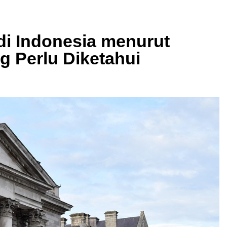
 di Indonesia menurut
 Perlu Diketahui