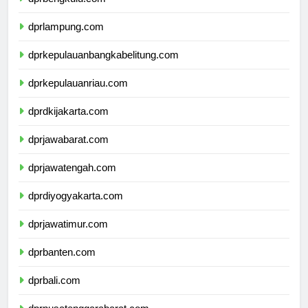
dprbengkulu.com
dprlampung.com
dprkepulauanbangkabelitung.com
dprkepulauanriau.com
dprdkijakarta.com
dprjawabarat.com
dprjawatengah.com
dprdiyogyakarta.com
dprjawatimur.com
dprbanten.com
dprbali.com