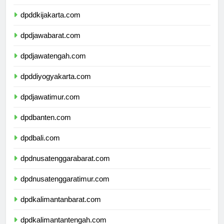
dpdkepulauanriau.com
dpddkijakarta.com
dpdjawabarat.com
dpdjawatengah.com
dpddiyogyakarta.com
dpdjawatimur.com
dpdbanten.com
dpdbali.com
dpdnusatenggarabarat.com
dpdnusatenggaratimur.com
dpdkalimantanbarat.com