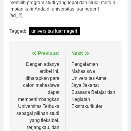
internasional yang sukses. Jadi, jangan ragu untuk
memilih program studi yang tepat dan mulai meraih
impian karir Anda di universitas luar negeri!
[ad_2]
Tagged:
universitas luar negeri
Navigasi
Previous:
Next:
pos
Dengan adanya
Pengalaman
artikel ini,
Mahasiswa
diharapkan para
Universitas Atma
calon mahasiswa
Jaya Jakarta:
dapat
Suasana Belajar dan
mempertimbangkan
Kegiatan
Universitas Terbuka
Ekstrakurikuler
sebagai pilihan studi
yang fleksibel,