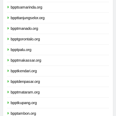
bpptbanjarmasin.org
bpptsamarinda.org
bppttanjungselor.org
bpptmanado.org
bpptgorontalo.org
bpptpalu.org
bpptmakassar.org
bpptkendari.org
bpptdenpasar.org
bpptmataram.org
bpptkupang.org