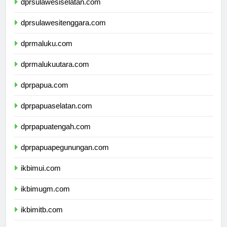
dprsulawesiselatan.com
dprsulawesitenggara.com
dprmaluku.com
dprmalukuutara.com
dprpapua.com
dprpapuaselatan.com
dprpapuatengah.com
dprpapuapegunungan.com
ikbimui.com
ikbimugm.com
ikbimitb.com