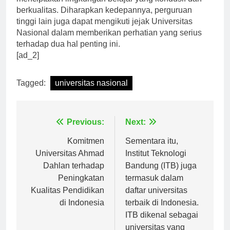
menciptakan lingkungan belajar yang kondusif dan
berkualitas. Diharapkan kedepannya, perguruan
tinggi lain juga dapat mengikuti jejak Universitas
Nasional dalam memberikan perhatian yang serius
terhadap dua hal penting ini.
[ad_2]
Tagged:
universitas nasional
Navigasi
Previous:
Next:
pos
Komitmen
Sementara itu,
Universitas Ahmad
Institut Teknologi
Dahlan terhadap
Bandung (ITB) juga
Peningkatan
termasuk dalam
Kualitas Pendidikan
daftar universitas
di Indonesia
terbaik di Indonesia.
ITB dikenal sebagai