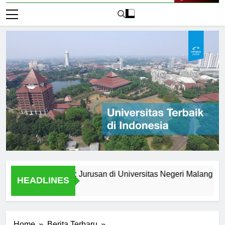
Live Now
setelah Lulus: Jurusan di Universitas Negeri Malang
Jur
HEADLINES
2 Ha