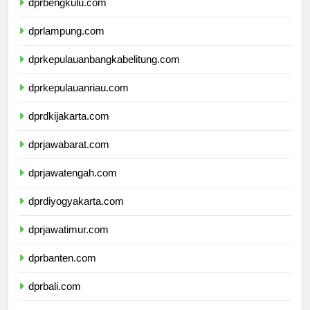
dprbengkulu.com
dprlampung.com
dprkepulauanbangkabelitung.com
dprkepulauanriau.com
dprdkijakarta.com
dprjawabarat.com
dprjawatengah.com
dprdiyogyakarta.com
dprjawatimur.com
dprbanten.com
dprbali.com