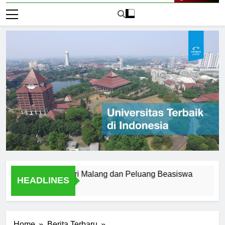
Live Now
iversitas Negeri Malang dan Peluang Beasiswa
Menemuka
HEADLINES
1 Hari Ago