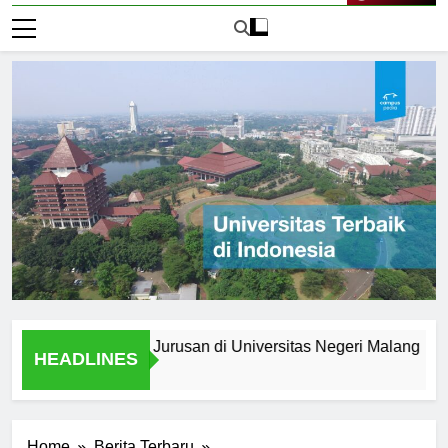
Live Now
etelah Lulus: Jurusan di Universitas Negeri Malang
Juru
HEADLINES
2 Har