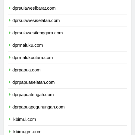
dprsulawesitengah.com
dprsulawesibarat.com
dprsulawesiselatan.com
dprsulawesitenggara.com
dprmaluku.com
dprmalukuutara.com
dprpapua.com
dprpapuaselatan.com
dprpapuatengah.com
dprpapuapegunungan.com
ikbimui.com