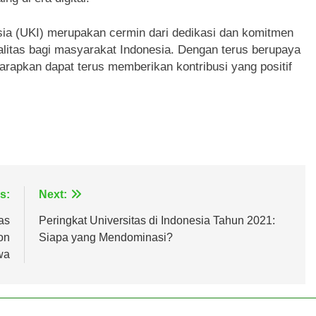
esia (UKI) merupakan cermin dari dedikasi dan komitmen
litas bagi masyarakat Indonesia. Dengan terus berupaya
arapkan dapat terus memberikan kontribusi yang positif
s:
Next:
as
Peringkat Universitas di Indonesia Tahun 2021:
on
Siapa yang Mendominasi?
wa