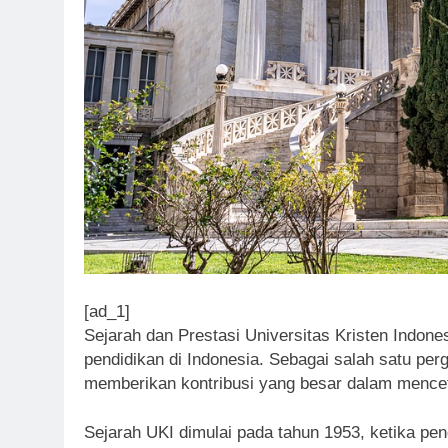
[ad_1]
Sejarah dan Prestasi Universitas Kristen Indones
pendidikan di Indonesia. Sebagai salah satu per
memberikan kontribusi yang besar dalam mencet
Sejarah UKI dimulai pada tahun 1953, ketika pend