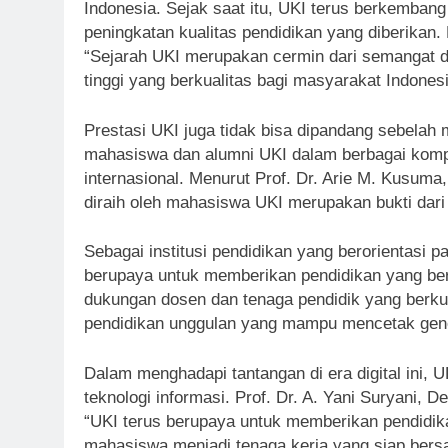
Indonesia. Sejak saat itu, UKI terus berkemba
peningkatan kualitas pendidikan yang diberikan.
“Sejarah UKI merupakan cermin dari semangat d
tinggi yang berkualitas bagi masyarakat Indonesi
Prestasi UKI juga tidak bisa dipandang sebelah 
mahasiswa dan alumni UKI dalam berbagai kompe
internasional. Menurut Prof. Dr. Arie M. Kusum
diraih oleh mahasiswa UKI merupakan bukti dar
Sebagai institusi pendidikan yang berorientasi
berupaya untuk memberikan pendidikan yang be
dukungan dosen dan tenaga pendidik yang berku
pendidikan unggulan yang mampu mencetak gene
Dalam menghadapi tantangan di era digital ini, 
teknologi informasi. Prof. Dr. A. Yani Suryani,
“UKI terus berupaya untuk memberikan pendidik
mahasiswa menjadi tenaga kerja yang siap bersain