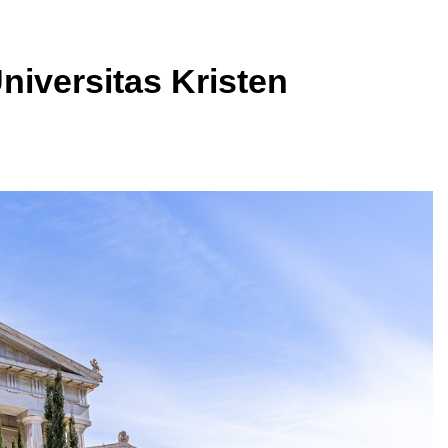
niversitas Kristen