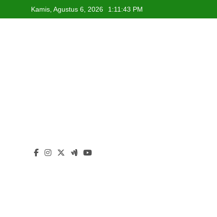
Skip
Kamis, Agustus 6, 2026
1:11:45 PM
to
content