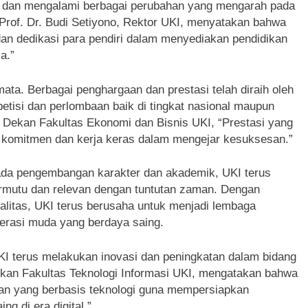
ng dan mengalami berbagai perubahan yang mengarah pada
 Prof. Dr. Budi Setiyono, Rektor UKI, menyatakan bahwa
an dedikasi para pendiri dalam menyediakan pendidikan
a.”
mata. Berbagai penghargaan dan prestasi telah diraih oleh
tisi dan perlombaan baik di tingkat nasional maupun
a, Dekan Fakultas Ekonomi dan Bisnis UKI, “Prestasi yang
i komitmen dan kerja keras dalam mengejar kesuksesan.”
 pada pengembangan karakter dan akademik, UKI terus
rmutu dan relevan dengan tuntutan zaman. Dengan
alitas, UKI terus berusaha untuk menjadi lembaga
rasi muda yang berdaya saing.
UKI terus melakukan inovasi dan peningkatan dalam bidang
 Dekan Fakultas Teknologi Informasi UKI, mengatakan bahwa
an yang berbasis teknologi guna mempersiapkan
g di era digital.”