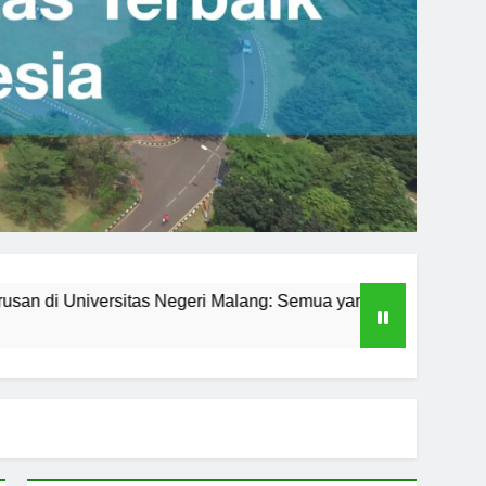
i Malang: Semua yang Perlu Anda Ketahui
Studi Banding:
3 Hari Ago