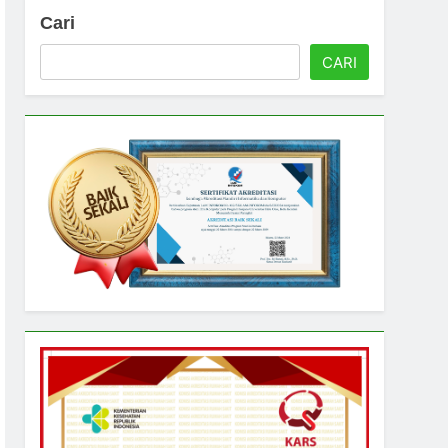
Cari
CARI