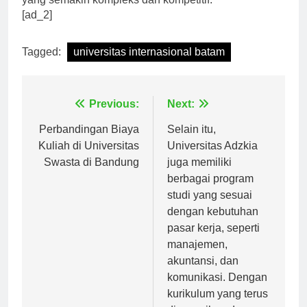
yang semakin kompleks dan kompetitif.
[ad_2]
Tagged:
universitas internasional batam
Navigasi
Previous:
Next:
pos
Perbandingan Biaya
Selain itu,
Kuliah di Universitas
Universitas Adzkia
Swasta di Bandung
juga memiliki
berbagai program
studi yang sesuai
dengan kebutuhan
pasar kerja, seperti
manajemen,
akuntansi, dan
komunikasi. Dengan
kurikulum yang terus