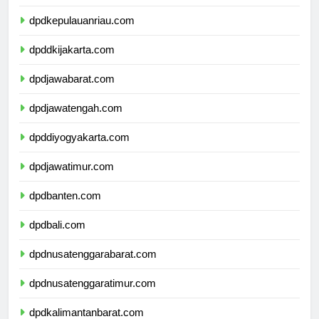
dpdkepulauanbangkabelitung.com
dpdkepulauanriau.com
dpddkijakarta.com
dpdjawabarat.com
dpdjawatengah.com
dpddiyogyakarta.com
dpdjawatimur.com
dpdbanten.com
dpdbali.com
dpdnusatenggarabarat.com
dpdnusatenggaratimur.com