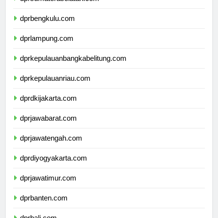
dprsumateraselatan.com
dprbengkulu.com
dprlampung.com
dprkepulauanbangkabelitung.com
dprkepulauanriau.com
dprdkijakarta.com
dprjawabarat.com
dprjawatengah.com
dprdiyogyakarta.com
dprjawatimur.com
dprbanten.com