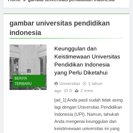
Home
gambar universitas pendidikan indonesia
gambar universitas pendidikan
indonesia
Keunggulan dan
Keistimewaan Universitas
Pendidikan Indonesia
yang Perlu Diketahui
BERITA
Universitas
1 tahun
TERBARU
ago
0
2 mins
[ad_1] Anda pasti sudah tidak asing
lagi dengan Universitas Pendidikan
Indonesia (UPI). Namun, tahukah
Anda mengenai keunggulan dan