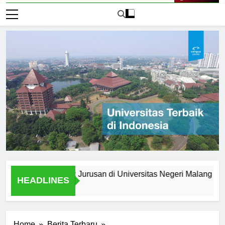
Live Now
setelah Lulus: Jurusan di Universitas Negeri Malang
Jur
HEADLINES
1 Ha