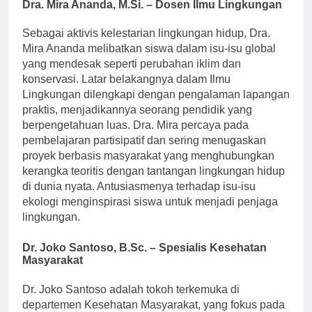
Dra. Mira Ananda, M.Si. – Dosen Ilmu Lingkungan
Sebagai aktivis kelestarian lingkungan hidup, Dra.
Mira Ananda melibatkan siswa dalam isu-isu global
yang mendesak seperti perubahan iklim dan
konservasi. Latar belakangnya dalam Ilmu
Lingkungan dilengkapi dengan pengalaman lapangan
praktis, menjadikannya seorang pendidik yang
berpengetahuan luas. Dra. Mira percaya pada
pembelajaran partisipatif dan sering menugaskan
proyek berbasis masyarakat yang menghubungkan
kerangka teoritis dengan tantangan lingkungan hidup
di dunia nyata. Antusiasmenya terhadap isu-isu
ekologi menginspirasi siswa untuk menjadi penjaga
lingkungan.
Dr. Joko Santoso, B.Sc. – Spesialis Kesehatan
Masyarakat
Dr. Joko Santoso adalah tokoh terkemuka di