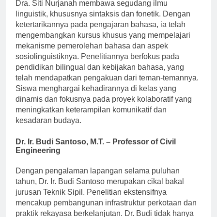
Dra. Siti Nurjanah membawa segudang ilmu
linguistik, khususnya sintaksis dan fonetik. Dengan
ketertarikannya pada pengajaran bahasa, ia telah
mengembangkan kursus khusus yang mempelajari
mekanisme pemerolehan bahasa dan aspek
sosiolinguistiknya. Penelitiannya berfokus pada
pendidikan bilingual dan kebijakan bahasa, yang
telah mendapatkan pengakuan dari teman-temannya.
Siswa menghargai kehadirannya di kelas yang
dinamis dan fokusnya pada proyek kolaboratif yang
meningkatkan keterampilan komunikatif dan
kesadaran budaya.
Dr. Ir. Budi Santoso, M.T. – Professor of Civil
Engineering
Dengan pengalaman lapangan selama puluhan
tahun, Dr. Ir. Budi Santoso merupakan cikal bakal
jurusan Teknik Sipil. Penelitian ekstensifnya
mencakup pembangunan infrastruktur perkotaan dan