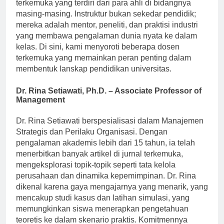
belajar yang beragam yang dipimpin oleh fakultas
terkemuka yang terdiri dari para ahli di bidangnya
masing-masing. Instruktur bukan sekedar pendidik;
mereka adalah mentor, peneliti, dan praktisi industri
yang membawa pengalaman dunia nyata ke dalam
kelas. Di sini, kami menyoroti beberapa dosen
terkemuka yang memainkan peran penting dalam
membentuk lanskap pendidikan universitas.
Dr. Rina Setiawati, Ph.D. – Associate Professor of
Management
Dr. Rina Setiawati berspesialisasi dalam Manajemen
Strategis dan Perilaku Organisasi. Dengan
pengalaman akademis lebih dari 15 tahun, ia telah
menerbitkan banyak artikel di jurnal terkemuka,
mengeksplorasi topik-topik seperti tata kelola
perusahaan dan dinamika kepemimpinan. Dr. Rina
dikenal karena gaya mengajarnya yang menarik, yang
mencakup studi kasus dan latihan simulasi, yang
memungkinkan siswa menerapkan pengetahuan