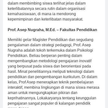
teoretis ke dalam skenario praktis. Komitmennya
dalam membimbing siswa terlihat jelas dalam
keterlibatannya secara rutin dalam organisasi
kemahasiswaan, di mana ia mendorong
kepemimpinan dan keterlibatan masyarakat.
Prof. Asep Nugraha, M.Ed. – Fakultas Pendidikan
Memiliki gelar Magister Pendidikan dan segudang
pengalaman dalam strategi pedagogi, Prof. Asep
Nugraha adalah tokoh terkemuka dalam Psikologi
Pendidikan. Beliau berperan penting dalam
mengembangkan metodologi pengajaran inovatif
yang berpusat pada siswa dan berorientasi pada
hasil. Minat penelitiannya meliputi teknologi dalam
pendidikan dan pengembangan kurikulum. Di dalam
kelas, Prof Asep menerapkan teknik pembelajaran
interaktif, membina lingkungan di mana siswa merasa
aman untuk mengungkapkan pikiran dan
keprihatinannya. Lokakaryanya tentang keunggulan
pengajaran sangat populer di kalangan pendidik