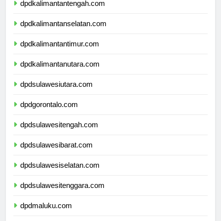
dpdkalimantantengah.com
dpdkalimantanselatan.com
dpdkalimantantimur.com
dpdkalimantanutara.com
dpdsulawesiutara.com
dpdgorontalo.com
dpdsulawesitengah.com
dpdsulawesibarat.com
dpdsulawesiselatan.com
dpdsulawesitenggara.com
dpdmaluku.com