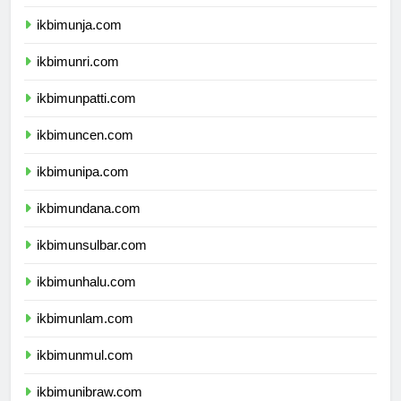
ikbimunib.com
ikbimunja.com
ikbimunri.com
ikbimunpatti.com
ikbimuncen.com
ikbimunipa.com
ikbimundana.com
ikbimunsulbar.com
ikbimunhalu.com
ikbimunlam.com
ikbimunmul.com