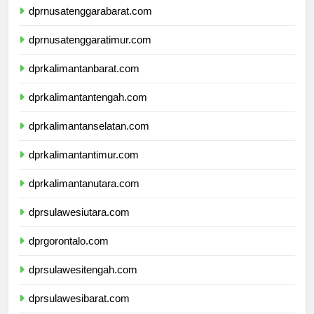
dprnusatenggarabarat.com
dprnusatenggaratimur.com
dprkalimantanbarat.com
dprkalimantantengah.com
dprkalimantanselatan.com
dprkalimantantimur.com
dprkalimantanutara.com
dprsulawesiutara.com
dprgorontalo.com
dprsulawesitengah.com
dprsulawesibarat.com