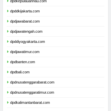
dpdkepulauanriau.com
dpddkijakarta.com
dpdjawabarat.com
dpdjawatengah.com
dpddiyogyakarta.com
dpdjawatimur.com
dpdbanten.com
dpdbali.com
dpdnusatenggarabarat.com
dpdnusatenggaratimur.com
dpdkalimantanbarat.com