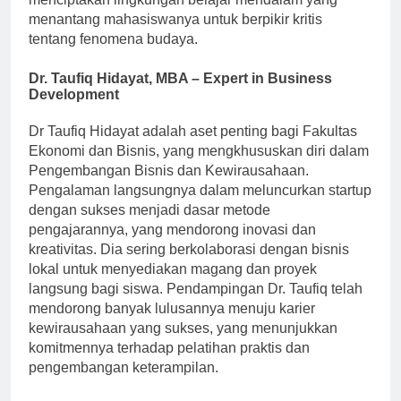
menciptakan lingkungan belajar mendalam yang
menantang mahasiswanya untuk berpikir kritis
tentang fenomena budaya.
Dr. Taufiq Hidayat, MBA – Expert in Business
Development
Dr Taufiq Hidayat adalah aset penting bagi Fakultas
Ekonomi dan Bisnis, yang mengkhususkan diri dalam
Pengembangan Bisnis dan Kewirausahaan.
Pengalaman langsungnya dalam meluncurkan startup
dengan sukses menjadi dasar metode
pengajarannya, yang mendorong inovasi dan
kreativitas. Dia sering berkolaborasi dengan bisnis
lokal untuk menyediakan magang dan proyek
langsung bagi siswa. Pendampingan Dr. Taufiq telah
mendorong banyak lulusannya menuju karier
kewirausahaan yang sukses, yang menunjukkan
komitmennya terhadap pelatihan praktis dan
pengembangan keterampilan.