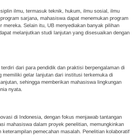
plin ilmu, termasuk teknik, hukum, ilmu sosial, ilmu
00 program sarjana, mahasiswa dapat menemukan program
ir mereka. Selain itu, UB menyediakan banyak pilihan
apat melanjutkan studi lanjutan yang disesuaikan dengan
terdiri dari para pendidik dan praktisi berpengalaman di
emiliki gelar lanjutan dari institusi terkemuka di
rkelanjutan, sehingga memberikan mahasiswa lingkungan
nia nyata.
inovasi di Indonesia, dengan fokus menjawab tantangan
ipasi mahasiswa dalam proyek penelitian, memungkinkan
keterampilan pemecahan masalah. Penelitian kolaboratif