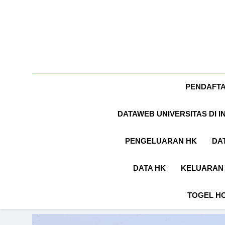
PENDAFT
DATAWEB UNIVERSITAS DI I
PENGELUARAN HK
DA
DATA HK
KELUARAN
TOGEL H