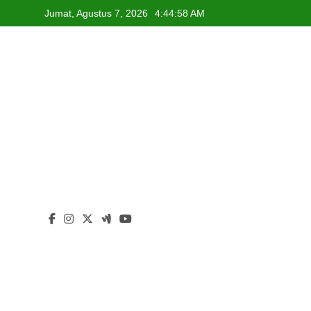
Skip
Jumat, Agustus 7, 2026
4:45:00 AM
to
content