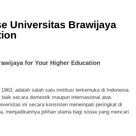
e Universitas Brawijaya
tion
awijaya for Your Higher Education
 1963, adalah salah satu institusi terkemuka di Indonesia.
 baik secara domestik maupun internasional atas
ersitas ini secara konsisten menempati peringkat di
esia, menjadikannya pilihan utama bagi siswa yang mencari