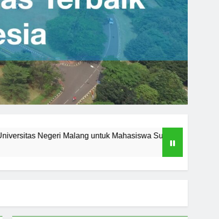
Malang untuk Mahasiswa Sukses
Fakultas dan Jurusan di
3 Hari Ago