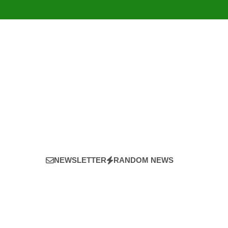
NEWSLETTER
RANDOM NEWS