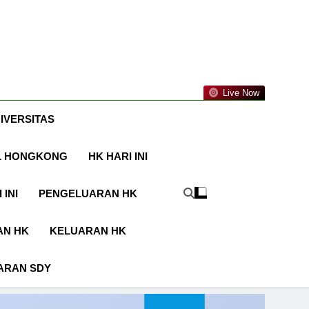
Live Now
IVERSITAS
L HONGKONG
HK HARI INI
 INI
PENGELUARAN HK
AN HK
KELUARAN HK
ARAN SDY