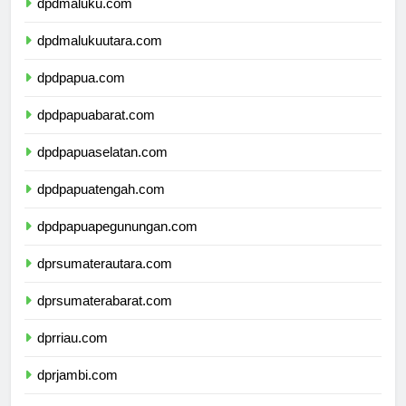
dpdmaluku.com
dpdmalukuutara.com
dpdpapua.com
dpdpapuabarat.com
dpdpapuaselatan.com
dpdpapuatengah.com
dpdpapuapegunungan.com
dprsumaterautara.com
dprsumaterabarat.com
dprriau.com
dprjambi.com