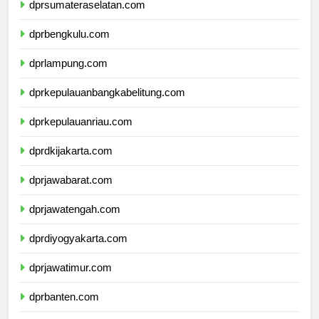
dprsumateraselatan.com
dprbengkulu.com
dprlampung.com
dprkepulauanbangkabelitung.com
dprkepulauanriau.com
dprdkijakarta.com
dprjawabarat.com
dprjawatengah.com
dprdiyogyakarta.com
dprjawatimur.com
dprbanten.com