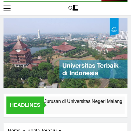
Live Now
setelah Lulus: Jurusan di Universitas Negeri Malang
Juru
HEADLINES
1 Har