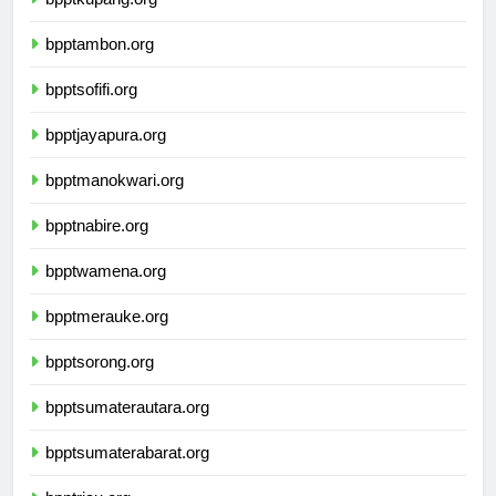
bpptkupang.org
bpptambon.org
bpptsofifi.org
bpptjayapura.org
bpptmanokwari.org
bpptnabire.org
bpptwamena.org
bpptmerauke.org
bpptsorong.org
bpptsumaterautara.org
bpptsumaterabarat.org