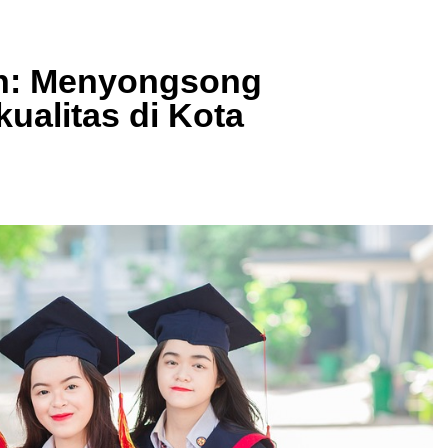
an: Menyongsong
ualitas di Kota