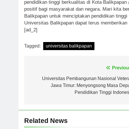
pendidikan tinggi berkualitas di Kota Balikpap
positif bagi masyarakat dan negara. Mari kita 
Balikpapan untuk menciptakan pendidikan tinggi
Universitas Balikpapan dapat terus memberikan k
[ad_2]
Tagged:
universitas balikpapan
Navigasi
Previou
pos
Universitas Pembangunan Nasional Veter
Jawa Timur: Menyongsong Masa Dep
Pendidikan Tinggi Indones
Related News