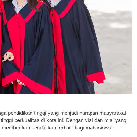
aga pendidikan tinggi yang menjadi harapan masyarakat
nggi berkualitas di kota ini. Dengan visi dan misi yang
k memberikan pendidikan terbaik bagi mahasiswa-