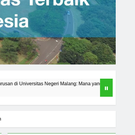
 Malang: Mana yang Terbaik?
Jurusan di Universitas Ne
4 Hari Ago
n