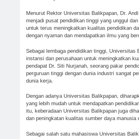
Menurut Rektor Universitas Balikpapan, Dr. Andi
menjadi pusat pendidikan tinggi yang unggul da
untuk terus meningkatkan kualitas pendidikan da
dengan nyaman dan mendapatkan ilmu yang ber
Sebagai lembaga pendidikan tinggi, Universitas
instansi dan perusahaan untuk meningkatkan kual
pendapat Dr. Siti Nurjanah, seorang pakar pendi
perguruan tinggi dengan dunia industri sangat p
dunia kerja.
Dengan adanya Universitas Balikpapan, diharap
yang lebih mudah untuk mendapatkan pendidikan ti
itu, keberadaan Universitas Balikpapan juga d
dan peningkatan kualitas sumber daya manusia d
Sebagai salah satu mahasiswa Universitas Bali