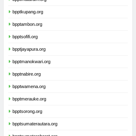
bpptmataram.org
bpptkupang.org
bpptambon.org
bpptsofifi.org
bpptjayapura.org
bpptmanokwari.org
bpptnabire.org
bpptwamena.org
bpptmerauke.org
bpptsorong.org
bpptsumaterautara.org