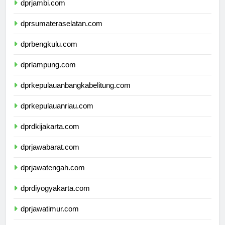
dprjambi.com
dprsumateraselatan.com
dprbengkulu.com
dprlampung.com
dprkepulauanbangkabelitung.com
dprkepulauanriau.com
dprdkijakarta.com
dprjawabarat.com
dprjawatengah.com
dprdiyogyakarta.com
dprjawatimur.com