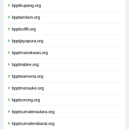
bpptkupang.org
bpptambon.org
bpptsofifi.org
bpptjayapura.org
bpptmanokwari.org
bpptnabire.org
bpptwamena.org
bpptmerauke.org
bpptsorong.org
bpptsumaterautara.org
bpptsumaterabarat.org