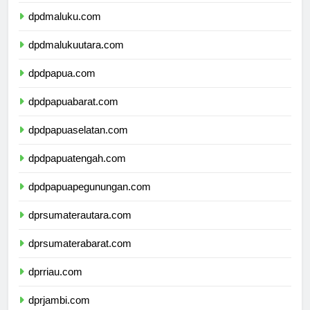
dpdsulawesitenggara.com
dpdmaluku.com
dpdmalukuutara.com
dpdpapua.com
dpdpapuabarat.com
dpdpapuaselatan.com
dpdpapuatengah.com
dpdpapuapegunungan.com
dprsumaterautara.com
dprsumaterabarat.com
dprriau.com