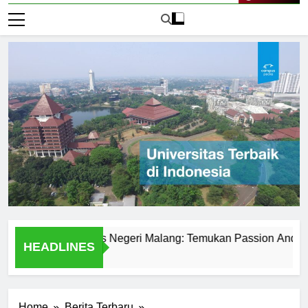
Live Now
t di Universitas Negeri Malang: Temukan Passion Anda
HEADLINES
1