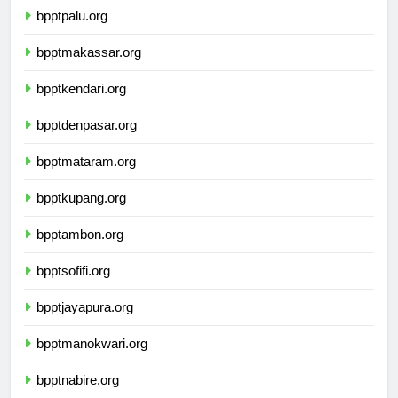
bpptpalu.org
bpptmakassar.org
bpptkendari.org
bpptdenpasar.org
bpptmataram.org
bpptkupang.org
bpptambon.org
bpptsofifi.org
bpptjayapura.org
bpptmanokwari.org
bpptnabire.org