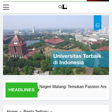
Live Now
t di Universitas Negeri Malang: Temukan Passion Anda
P
HEADLINES
2