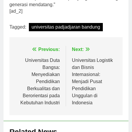
untuk menciptakan masa depan yang lebih baik bagi
generasi mendatang.”
[ad_2]
Tagged:
universitas padjadjaran bandung
Navigasi
Previous:
Next:
pos
Universitas Duta
Universitas Logistik
Bangsa:
dan Bisnis
Menyediakan
Internasional:
Pendidikan
Menjadi Pusat
Berkualitas dan
Pendidikan
Berorientasi pada
Unggulan di
Kebutuhan Industri
Indonesia