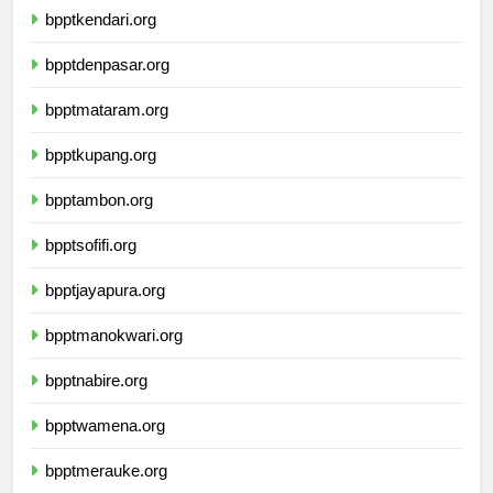
bpptkendari.org
bpptdenpasar.org
bpptmataram.org
bpptkupang.org
bpptambon.org
bpptsofifi.org
bpptjayapura.org
bpptmanokwari.org
bpptnabire.org
bpptwamena.org
bpptmerauke.org