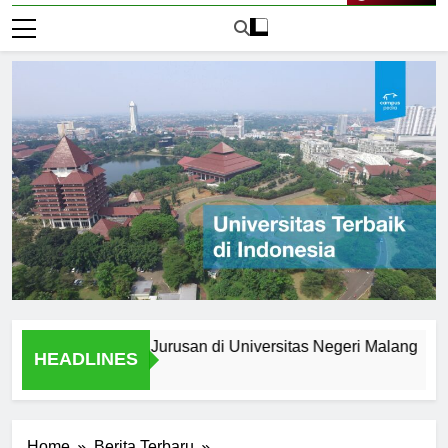
Live Now
setelah Lulus: Jurusan di Universitas Negeri Malang
Jur
HEADLINES
1 Har