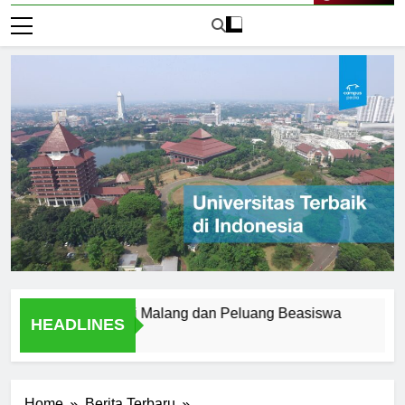
Live Now
versitas Negeri Malang dan Peluang Beasiswa
Menemuka
HEADLINES
1 Hari Ago