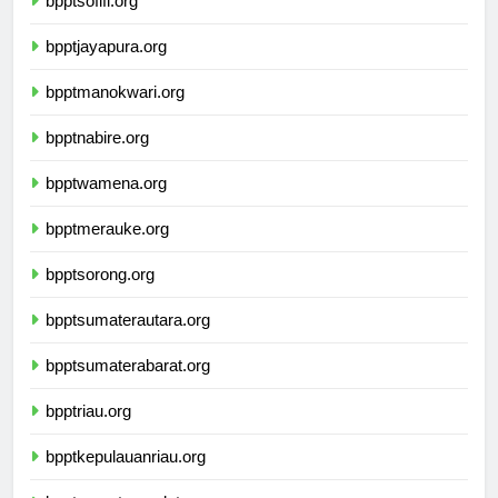
bpptsofifi.org
bpptjayapura.org
bpptmanokwari.org
bpptnabire.org
bpptwamena.org
bpptmerauke.org
bpptsorong.org
bpptsumaterautara.org
bpptsumaterabarat.org
bpptriau.org
bpptkepulauanriau.org