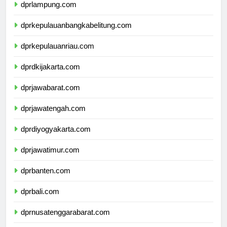
dprlampung.com
dprkepulauanbangkabelitung.com
dprkepulauanriau.com
dprdkijakarta.com
dprjawabarat.com
dprjawatengah.com
dprdiyogyakarta.com
dprjawatimur.com
dprbanten.com
dprbali.com
dprnusatenggarabarat.com