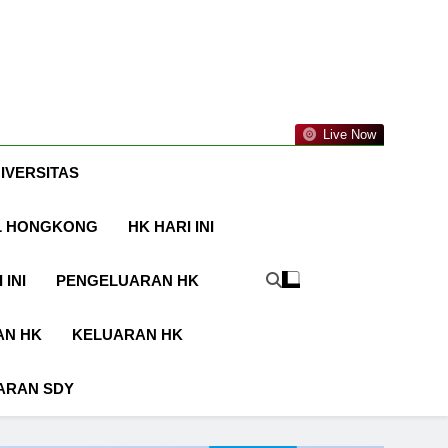
Live Now
IVERSITAS
L HONGKONG
HK HARI INI
 INI
PENGELUARAN HK
AN HK
KELUARAN HK
ARAN SDY