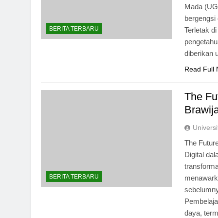
Mada (UGM)
bergengsi 
BERITA TERBARU
Terletak d
pengetahu
diberikan
Read Full
The Fut
Brawij
Universi
The Future
Digital da
transformas
BERITA TERBARU
menawarka
sebelumny
Pembelaja
daya, te