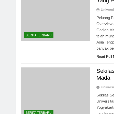
Yang P
Universi
Peluang Pe
Overview 
Gadjah Mad
BERITA TERBARU
telah munc
Asia Teng
banyak pel
Read Full
Sekila
Mada
Universi
Sekilas Se
Universit
Yogyakarta
BERITA TERBARU
Landasann