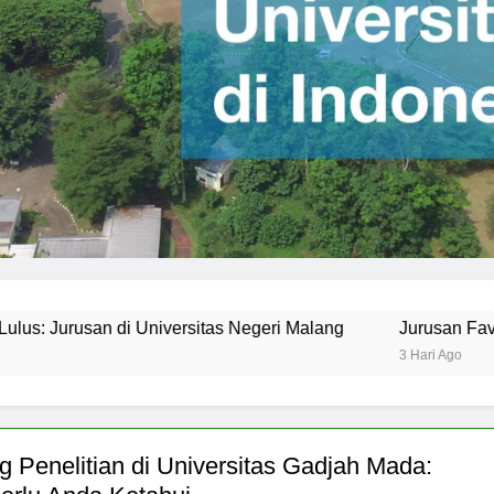
sitas Negeri Malang
Jurusan Favorit di Universitas Neg
3 Hari Ago
g Penelitian di Universitas Gadjah Mada: