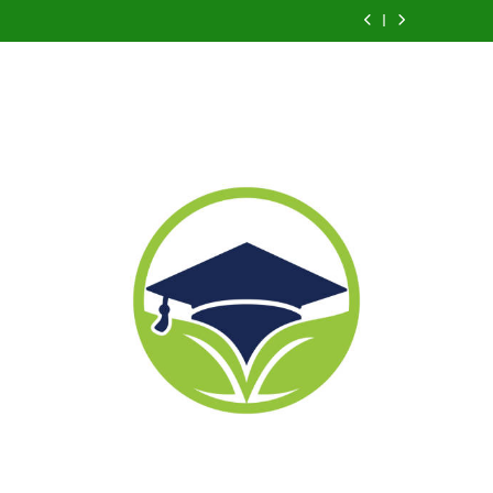
Jurusan
Perbandingan
di
Anda:
setelah
di
di
Anda:
setelah
Favorit
Jurusan
Universitas
Jurusan
Lulus:
Universitas
Universitas
Jurusan
Lulus:
di
di
Negeri
di
Jurusan
Negeri
Negeri
di
Jurusan
Universitas
Universitas
Malang:
Universitas
di
Malang:
Malang:
Universitas
di
Negeri
Negeri
Mana
Negeri
Universitas
Temukan
Mana
Negeri
Universitas
Malang:
Malang:
yang
Malang
Negeri
Passion
yang
Malang
Negeri
Temukan
Mana
Terbaik?
yang
Malang
Anda
Terbaik?
yang
Malang
Passion
yang
Menarik
Menarik
Anda
Terbaik?