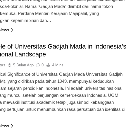
sca-kolonial. Nama “Gadjah Mada” diambil dari nama tokoh
erkemuka, Perdana Menteri Kerajaan Majapahit, yang
gkan kepemimpinan dan…
 News
le of Universitas Gadjah Mada in Indonesia’s
ional Landscape
tas
5 Bulan Ago
0
4 Mins
ical Significance of Universitas Gadjah Mada Universitas Gadjah
), yang didirikan pada tahun 1949, mempunyai kedudukan
lam sejarah pendidikan Indonesia. Ini adalah universitas nasional
ang muncul setelah perjuangan kemerdekaan Indonesia. UGM
a mewakili institusi akademik tetapi juga simbol kebanggaan
ang bertujuan untuk menumbuhkan rasa persatuan dan identitas di
 News