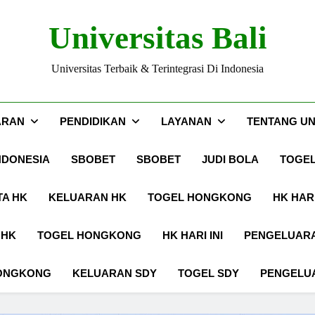
Universitas Bali
Universitas Terbaik & Terintegrasi Di Indonesia
ARAN
PENDIDIKAN
LAYANAN
TENTANG UN
NDONESIA
SBOBET
SBOBET
JUDI BOLA
TOGE
TA HK
KELUARAN HK
TOGEL HONGKONG
HK HARI
 HK
TOGEL HONGKONG
HK HARI INI
PENGELUAR
ONGKONG
KELUARAN SDY
TOGEL SDY
PENGELU